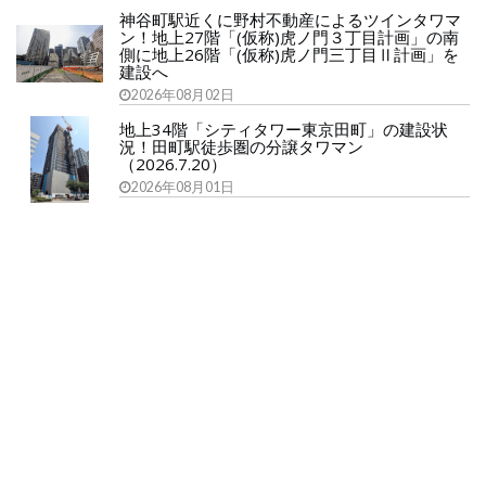
神谷町駅近くに野村不動産によるツインタワマ
ン！地上27階「(仮称)虎ノ門３丁目計画」の南
側に地上26階「(仮称)虎ノ門三丁目Ⅱ計画」を
建設へ
2026年08月02日
地上34階「シティタワー東京田町」の建設状
況！田町駅徒歩圏の分譲タワマン
（2026.7.20）
2026年08月01日