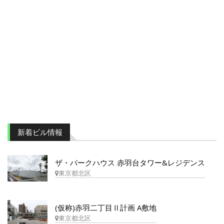
新着ビル情報
ザ・パークハウス 赤羽台タワー&レジデンス
東京都北区
(仮称)赤羽二丁目Ⅱ計画 A敷地
東京都北区