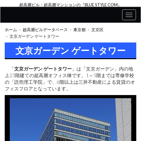
超高層ビル・超高層マンションの『BLUE STYLE COM』
ホーム
超高層ビルデータベース
東京都
文京区
文京ガーデン ゲートタワー
文京ガーデン ゲートタワー
「
文京ガーデン ゲートタワー
」は「文京ガーデン」内の地
上23階建ての超高層オフィス棟です。1～5階までは専修学校
の「読売理工学院」で、6階以上は三井不動産による賃貸のオ
フィスフロアとなっています。