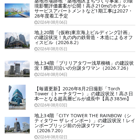
築地市場跡地「築地地区まちづくり事業」の環
境影響評価書案が公開！高さ210mのホテル・
サービスアパートメントなど1期工事は2027・
28年度着工予定
2026年08月06日
地上20階「(仮称)東京海上ビルディング計画」
の建設状況！丸の内の鉄骨造・木造によるオフ
ィスビル（2026.8.2）
2026年08月05日
地上34階「ブリリアタワー浅草柳橋」の建設状
況！隅田川沿いの分譲タワマン（2026.7.26）
2026年08月04日
【毎週更新】2026年8月2日撮影「Torch
Tower（トーチタワー）」の建設状況！高さ日
本一となる超高層ビルが成長中【高さ385m】
2026年08月03日
地上34階「CITY TOWER THE RAINBOW（シ
ティタワー ザ レインボー）」の建設状況！レイ
ンボーブリッジ前の分譲タワマン
（2026.7.20）
2026年08月02日