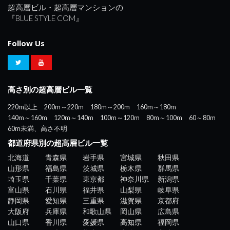
超高層ビル・超高層マンションの
『BLUE STYLE COM』
Follow Us
高さ別の超高層ビル一覧
220m以上
200m～220m
180m～200m
160m～180m
140m～160m
120m～140m
100m～120m
80m～100m
60～80m
60m未満、高さ不明
都道府県別の超高層ビル一覧
北海道
青森県
岩手県
宮城県
秋田県
山形県
福島県
茨城県
栃木県
群馬県
埼玉県
千葉県
東京都
神奈川県
新潟県
富山県
石川県
福井県
山梨県
岐阜県
静岡県
愛知県
三重県
滋賀県
京都府
大阪府
兵庫県
和歌山県
岡山県
広島県
山口県
香川県
愛媛県
高知県
福岡県