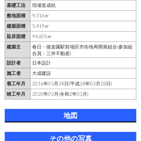
基礎工法
現場造成杭
敷地面積
9,316㎡
建築面積
5,419㎡
延床面積
94,605㎡
建築主
春日・後楽園駅前地区市街地再開発組合(参加組
合員：三井不動産)
設計者
日本設計
施工者
大成建設
着工年月
2016年03月28日(平成28年03月28日)
竣工年月
2020年03月(令和2年03月)
地図
その他の写真