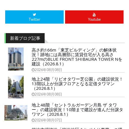
Twitter
Youtube
新着ブログ記事
高さ約166m「東芝ビルディング」の解体状
況！跡地には高層部に賃貸住宅が入る高さ
227mのBLUE FRONT SHIBAURA TOWER Nを
建設（2026.8.1）
2026年08月08日
地上24階「リビオタワー芝公園」の建設状況！
13階以上が分譲フロアとなる定借タワマン
（2026.8.1）
2026年08月08日
地上48階「セントラルガーデン月島 ザ タワ
ー」の建設状況！10階まで建設が進んだ分譲タ
ワマン（2026.8.1）
2026年08月07日