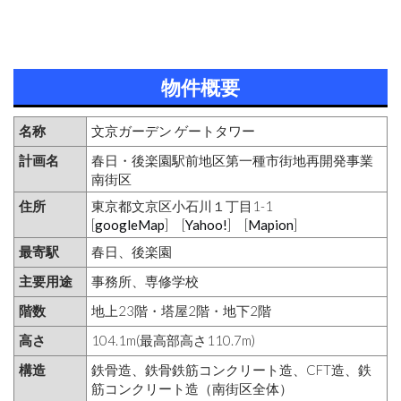
物件概要
名称
文京ガーデン ゲートタワー
計画名
春日・後楽園駅前地区第一種市街地再開発事業
南街区
住所
東京都文京区小石川１丁目1-1
[
googleMap
] [
Yahoo!
] [
Mapion
]
最寄駅
春日、後楽園
主要用途
事務所、専修学校
階数
地上23階・塔屋2階・地下2階
高さ
104.1m(最高部高さ110.7m)
構造
鉄骨造、鉄骨鉄筋コンクリート造、CFT造、鉄
筋コンクリート造（南街区全体）