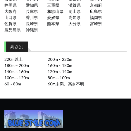
静岡県
愛知県
三重県
滋賀県
京都府
大阪府
兵庫県
和歌山県
岡山県
広島県
山口県
香川県
愛媛県
高知県
福岡県
佐賀県
長崎県
熊本県
大分県
宮崎県
鹿児島県
沖縄県
高さ別
220m以上
200m～220m
180m～200m
160m～180m
140m～160m
120m～140m
100m～120m
80m～100m
60～80m
60m未満、高さ不明