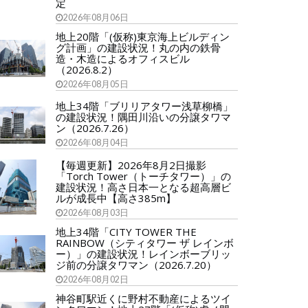
定
2026年08月06日
地上20階「(仮称)東京海上ビルディン
グ計画」の建設状況！丸の内の鉄骨
造・木造によるオフィスビル
（2026.8.2）
2026年08月05日
地上34階「ブリリアタワー浅草柳橋」
の建設状況！隅田川沿いの分譲タワマ
ン（2026.7.26）
2026年08月04日
【毎週更新】2026年8月2日撮影
「Torch Tower（トーチタワー）」の
建設状況！高さ日本一となる超高層ビ
ルが成長中【高さ385m】
2026年08月03日
地上34階「CITY TOWER THE
RAINBOW（シティタワー ザ レインボ
ー）」の建設状況！レインボーブリッ
ジ前の分譲タワマン（2026.7.20）
2026年08月02日
神谷町駅近くに野村不動産によるツイ