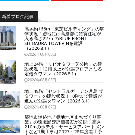
新着ブログ記事
高さ約166m「東芝ビルディング」の解
体状況！跡地には高層部に賃貸住宅が
入る高さ227mのBLUE FRONT
SHIBAURA TOWER Nを建設
（2026.8.1）
2026年08月08日
地上24階「リビオタワー芝公園」の建
設状況！13階以上が分譲フロアとなる
定借タワマン（2026.8.1）
2026年08月08日
地上48階「セントラルガーデン月島 ザ
タワー」の建設状況！10階まで建設が
進んだ分譲タワマン（2026.8.1）
2026年08月07日
築地市場跡地「築地地区まちづくり事
業」の環境影響評価書案が公開！高さ
210mのホテル・サービスアパートメン
トなど1期工事は2027・28年度着工予