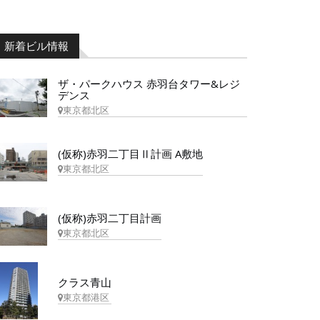
新着ビル情報
ザ・パークハウス 赤羽台タワー&レジ
デンス
東京都北区
(仮称)赤羽二丁目Ⅱ計画 A敷地
東京都北区
(仮称)赤羽二丁目計画
東京都北区
クラス青山
東京都港区