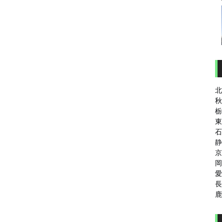
北
秋
栃
東
石
静
京
岡
愛
長
鹿