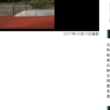
2007年08月05日撮影
北
秋
栃
東
石
静
京
岡
愛
長
鹿