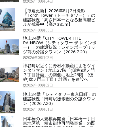
2026年08月04日
【毎週更新】2026年8月2日撮影
「Torch Tower（トーチタワー）」の
建設状況！高さ日本一となる超高層ビ
ルが成長中【高さ385m】
2026年08月03日
地上34階「CITY TOWER THE
RAINBOW（シティタワー ザ レインボ
ー）」の建設状況！レインボーブリッ
ジ前の分譲タワマン（2026.7.20）
2026年08月02日
神谷町駅近くに野村不動産によるツイ
ンタワマン！地上27階「(仮称)虎ノ門
３丁目計画」の南側に地上26階「(仮
称)虎ノ門三丁目Ⅱ計画」を建設へ
2026年08月02日
地上34階「シティタワー東京田町」の
建設状況！田町駅徒歩圏の分譲タワマ
ン（2026.7.20）
2026年08月01日
日本橋の大規模再開発「日本橋一丁目
東地区第一種市街地再開発事業」の既