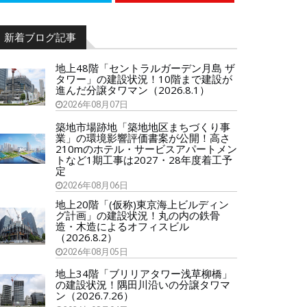
新着ブログ記事
地上48階「セントラルガーデン月島 ザ
タワー」の建設状況！10階まで建設が
進んだ分譲タワマン（2026.8.1）
2026年08月07日
築地市場跡地「築地地区まちづくり事
業」の環境影響評価書案が公開！高さ
210mのホテル・サービスアパートメン
トなど1期工事は2027・28年度着工予
定
2026年08月06日
地上20階「(仮称)東京海上ビルディン
グ計画」の建設状況！丸の内の鉄骨
造・木造によるオフィスビル
（2026.8.2）
2026年08月05日
地上34階「ブリリアタワー浅草柳橋」
の建設状況！隅田川沿いの分譲タワマ
ン（2026.7.26）