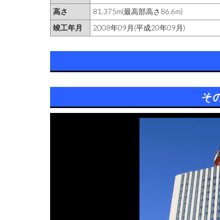
高さ
81.375m(最高部高さ86.6m)
竣工年月
2008年09月(平成20年09月)
そ