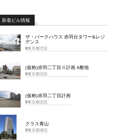
新着ビル情報
ザ・パークハウス 赤羽台タワー&レジ
デンス
東京都北区
(仮称)赤羽二丁目Ⅱ計画 A敷地
東京都北区
(仮称)赤羽二丁目計画
東京都北区
クラス青山
東京都港区