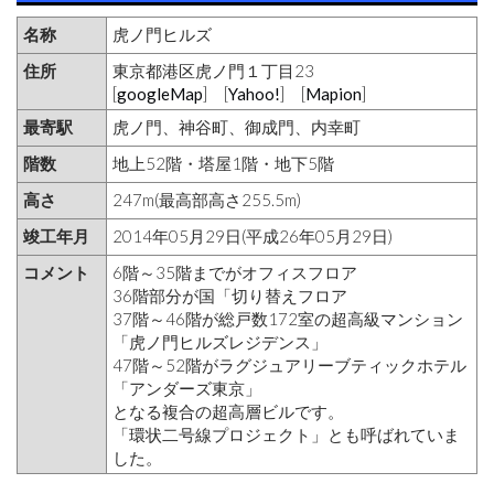
名称
虎ノ門ヒルズ
住所
東京都港区虎ノ門１丁目23
[
googleMap
] [
Yahoo!
] [
Mapion
]
最寄駅
虎ノ門、神谷町、御成門、内幸町
階数
地上52階・塔屋1階・地下5階
高さ
247m(最高部高さ255.5m)
竣工年月
2014年05月29日(平成26年05月29日)
コメント
6階～35階までがオフィスフロア
36階部分が国「切り替えフロア
37階～46階が総戸数172室の超高級マンション
「虎ノ門ヒルズレジデンス」
47階～52階がラグジュアリーブティックホテル
「アンダーズ東京」
となる複合の超高層ビルです。
「環状二号線プロジェクト」とも呼ばれていま
した。