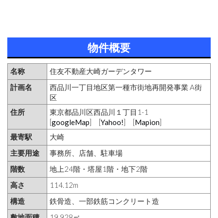
物件概要
名称
住友不動産大崎ガーデンタワー
計画名
西品川一丁目地区第一種市街地再開発事業 A街
区
住所
東京都品川区西品川１丁目1-1
[
googleMap
] [
Yahoo!
] [
Mapion
]
最寄駅
大崎
主要用途
事務所、店舗、駐車場
階数
地上24階・塔屋1階・地下2階
高さ
114.12m
構造
鉄骨造、一部鉄筋コンクリート造
敷地面積
19,928㎡