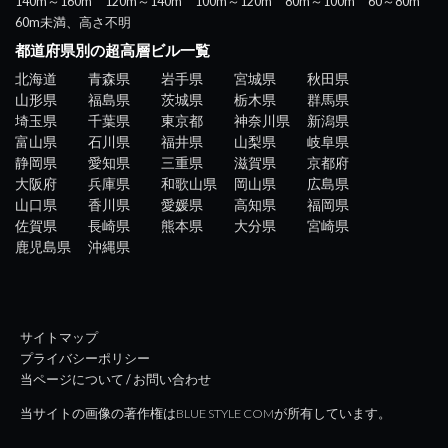
140m～160m
120m～140m
100m～120m
80m～100m
60～80m
60m未満、高さ不明
都道府県別の超高層ビル一覧
北海道
青森県
岩手県
宮城県
秋田県
山形県
福島県
茨城県
栃木県
群馬県
埼玉県
千葉県
東京都
神奈川県
新潟県
富山県
石川県
福井県
山梨県
岐阜県
静岡県
愛知県
三重県
滋賀県
京都府
大阪府
兵庫県
和歌山県
岡山県
広島県
山口県
香川県
愛媛県
高知県
福岡県
佐賀県
長崎県
熊本県
大分県
宮崎県
鹿児島県
沖縄県
サイトマップ
プライバシーポリシー
当ページについて / お問い合わせ
当サイトの画像の著作権はBLUE STYLE COMが所有しています。