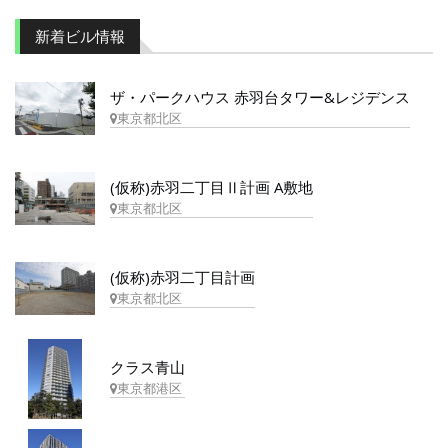
新着ビル情報
ザ・パークハウス 赤羽台タワー&レジデンス
東京都北区
(仮称)赤羽二丁目Ⅱ計画 A敷地
東京都北区
(仮称)赤羽二丁目計画
東京都北区
クラス青山
東京都港区