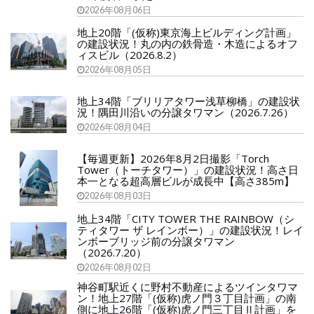
2026年08月06日
地上20階「(仮称)東京海上ビルディング計画」
の建設状況！丸の内の鉄骨造・木造によるオフ
ィスビル（2026.8.2）
2026年08月05日
地上34階「ブリリアタワー浅草柳橋」の建設状
況！隅田川沿いの分譲タワマン（2026.7.26）
2026年08月04日
【毎週更新】2026年8月2日撮影「Torch
Tower（トーチタワー）」の建設状況！高さ日
本一となる超高層ビルが成長中【高さ385m】
2026年08月03日
地上34階「CITY TOWER THE RAINBOW（シ
ティタワー ザ レインボー）」の建設状況！レイ
ンボーブリッジ前の分譲タワマン
（2026.7.20）
2026年08月02日
神谷町駅近くに野村不動産によるツインタワマ
ン！地上27階「(仮称)虎ノ門３丁目計画」の南
側に地上26階「(仮称)虎ノ門三丁目Ⅱ計画」を