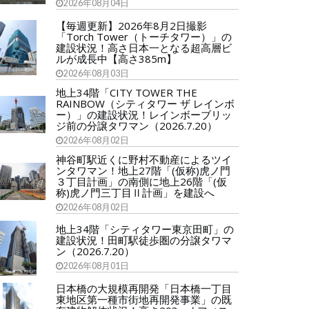
2026年08月04日
【毎週更新】2026年8月2日撮影
「Torch Tower（トーチタワー）」の
建設状況！高さ日本一となる超高層ビ
ルが成長中【高さ385m】
2026年08月03日
地上34階「CITY TOWER THE
RAINBOW（シティタワー ザ レインボ
ー）」の建設状況！レインボーブリッ
ジ前の分譲タワマン（2026.7.20）
2026年08月02日
神谷町駅近くに野村不動産によるツイ
ンタワマン！地上27階「(仮称)虎ノ門
３丁目計画」の南側に地上26階「(仮
称)虎ノ門三丁目Ⅱ計画」を建設へ
2026年08月02日
地上34階「シティタワー東京田町」の
建設状況！田町駅徒歩圏の分譲タワマ
ン（2026.7.20）
2026年08月01日
日本橋の大規模再開発「日本橋一丁目
東地区第一種市街地再開発事業」の既