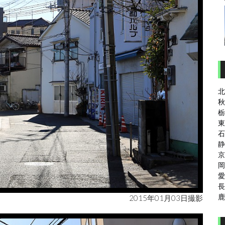
北
秋
栃
東
石
静
京
岡
愛
長
鹿
2015年01月03日撮影