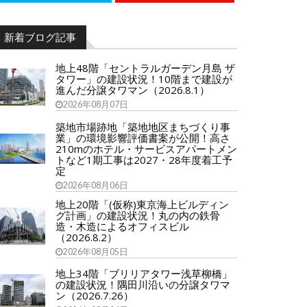
新着ブログ記事
地上48階「セントラルガーデン月島 ザ
タワー」の建設状況！10階まで建設が
進んだ分譲タワマン（2026.8.1）
2026年08月07日
築地市場跡地「築地地区まちづくり事
業」の環境影響評価書案が公開！高さ
210mのホテル・サービスアパートメン
トなど1期工事は2027・28年度着工予
定
2026年08月06日
地上20階「(仮称)東京海上ビルディン
グ計画」の建設状況！丸の内の鉄骨
造・木造によるオフィスビル
（2026.8.2）
2026年08月05日
地上34階「ブリリアタワー浅草柳橋」
の建設状況！隅田川沿いの分譲タワマ
ン（2026.7.26）