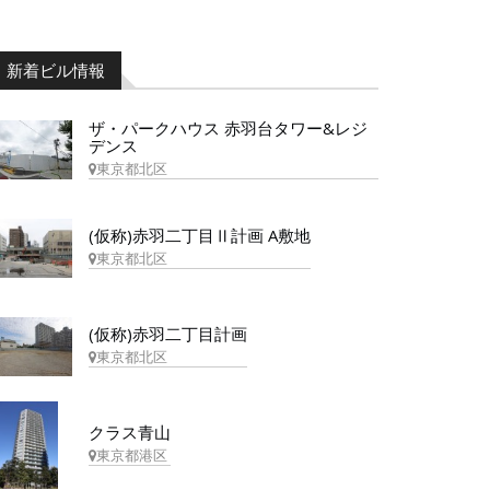
新着ビル情報
ザ・パークハウス 赤羽台タワー&レジ
デンス
東京都北区
(仮称)赤羽二丁目Ⅱ計画 A敷地
東京都北区
(仮称)赤羽二丁目計画
東京都北区
クラス青山
東京都港区