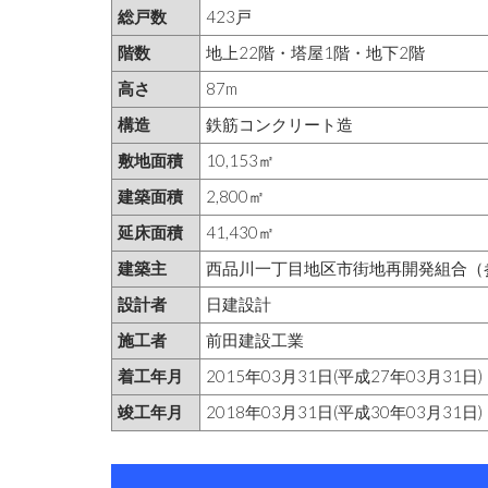
総戸数
423戸
階数
地上22階・塔屋1階・地下2階
高さ
87m
構造
鉄筋コンクリート造
敷地面積
10,153㎡
建築面積
2,800㎡
延床面積
41,430㎡
建築主
西品川一丁目地区市街地再開発組合（
設計者
日建設計
施工者
前田建設工業
着工年月
2015年03月31日(平成27年03月31日)
竣工年月
2018年03月31日(平成30年03月31日)