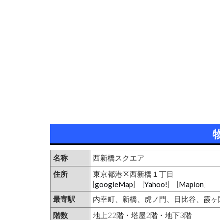
名称
西新橋スクエア
住所
東京都港区西新橋１丁目
[
googleMap
] [
Yahoo!
] [
Mapion
]
最寄駅
内幸町、新橋、虎ノ門、日比谷、霞ヶ
階数
地上22階・塔屋2階・地下3階