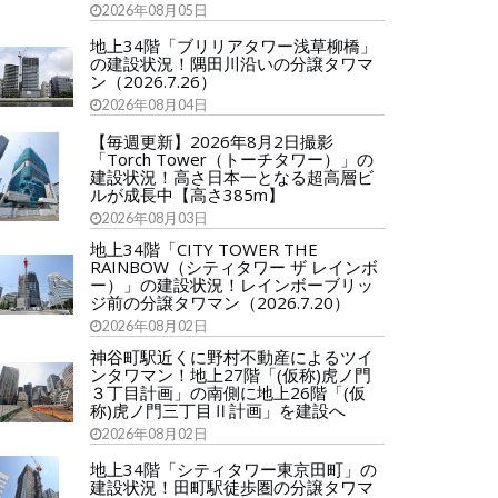
2026年08月05日
地上34階「ブリリアタワー浅草柳橋」
の建設状況！隅田川沿いの分譲タワマ
ン（2026.7.26）
2026年08月04日
【毎週更新】2026年8月2日撮影
「Torch Tower（トーチタワー）」の
建設状況！高さ日本一となる超高層ビ
ルが成長中【高さ385m】
2026年08月03日
地上34階「CITY TOWER THE
RAINBOW（シティタワー ザ レインボ
ー）」の建設状況！レインボーブリッ
ジ前の分譲タワマン（2026.7.20）
2026年08月02日
神谷町駅近くに野村不動産によるツイ
ンタワマン！地上27階「(仮称)虎ノ門
３丁目計画」の南側に地上26階「(仮
称)虎ノ門三丁目Ⅱ計画」を建設へ
2026年08月02日
地上34階「シティタワー東京田町」の
建設状況！田町駅徒歩圏の分譲タワマ