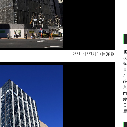
北
2014年01月19日撮影
秋
栃
東
石
静
京
岡
愛
長
鹿