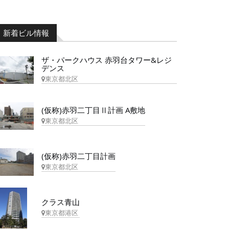
新着ビル情報
ザ・パークハウス 赤羽台タワー&レジ
デンス
東京都北区
(仮称)赤羽二丁目Ⅱ計画 A敷地
東京都北区
(仮称)赤羽二丁目計画
東京都北区
クラス青山
東京都港区