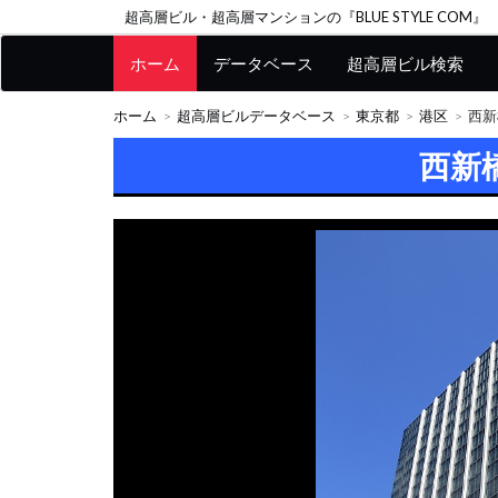
超高層ビル・超高層マンションの『BLUE STYLE COM』
ホーム
データベース
超高層ビル検索
ホーム
超高層ビルデータベース
東京都
港区
西新
西新