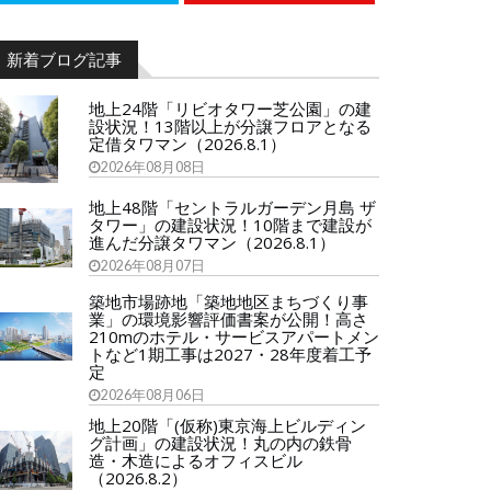
新着ブログ記事
地上24階「リビオタワー芝公園」の建
設状況！13階以上が分譲フロアとなる
定借タワマン（2026.8.1）
2026年08月08日
地上48階「セントラルガーデン月島 ザ
タワー」の建設状況！10階まで建設が
進んだ分譲タワマン（2026.8.1）
2026年08月07日
築地市場跡地「築地地区まちづくり事
業」の環境影響評価書案が公開！高さ
210mのホテル・サービスアパートメン
トなど1期工事は2027・28年度着工予
定
2026年08月06日
地上20階「(仮称)東京海上ビルディン
グ計画」の建設状況！丸の内の鉄骨
造・木造によるオフィスビル
（2026.8.2）