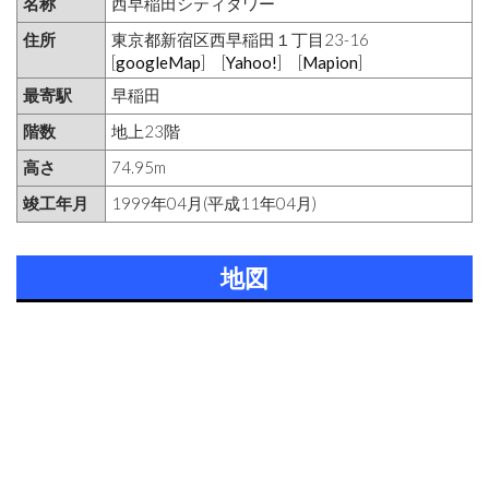
名称
西早稲田シティタワー
住所
東京都新宿区西早稲田１丁目23-16
[
googleMap
] [
Yahoo!
] [
Mapion
]
最寄駅
早稲田
階数
地上23階
高さ
74.95m
竣工年月
1999年04月(平成11年04月)
地図