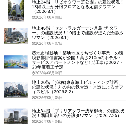
地上24階「リビオタワー芝公園」の建設状況！
13階以上が分譲フロアとなる定借タワマン
（2026.8.1）
2026年08月08日
地上48階「セントラルガーデン月島 ザ タワ
ー」の建設状況！10階まで建設が進んだ分譲タ
ワマン（2026.8.1）
2026年08月07日
築地市場跡地「築地地区まちづくり事業」の環
境影響評価書案が公開！高さ210mのホテル・
サービスアパートメントなど1期工事は2027・
28年度着工予定
2026年08月06日
地上20階「(仮称)東京海上ビルディング計画」
の建設状況！丸の内の鉄骨造・木造によるオフ
ィスビル（2026.8.2）
2026年08月05日
地上34階「ブリリアタワー浅草柳橋」の建設状
況！隅田川沿いの分譲タワマン（2026.7.26）
2026年08月04日