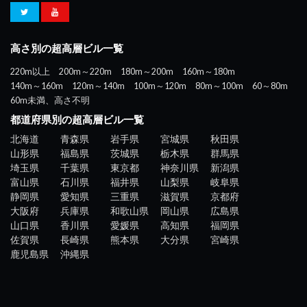
高さ別の超高層ビル一覧
220m以上
200m～220m
180m～200m
160m～180m
140m～160m
120m～140m
100m～120m
80m～100m
60～80m
60m未満、高さ不明
都道府県別の超高層ビル一覧
北海道
青森県
岩手県
宮城県
秋田県
山形県
福島県
茨城県
栃木県
群馬県
埼玉県
千葉県
東京都
神奈川県
新潟県
富山県
石川県
福井県
山梨県
岐阜県
静岡県
愛知県
三重県
滋賀県
京都府
大阪府
兵庫県
和歌山県
岡山県
広島県
山口県
香川県
愛媛県
高知県
福岡県
佐賀県
長崎県
熊本県
大分県
宮崎県
鹿児島県
沖縄県