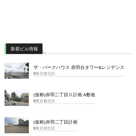
新着ビル情報
ザ・パークハウス 赤羽台タワー&レジデンス
東京都北区
(仮称)赤羽二丁目Ⅱ計画 A敷地
東京都北区
(仮称)赤羽二丁目計画
東京都北区