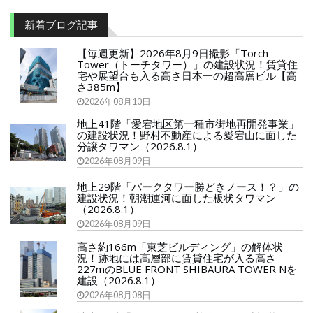
新着ブログ記事
【毎週更新】2026年8月9日撮影「Torch
Tower（トーチタワー）」の建設状況！賃貸住
宅や展望台も入る高さ日本一の超高層ビル【高
さ385m】
2026年08月10日
地上41階「愛宕地区第一種市街地再開発事業」
の建設状況！野村不動産による愛宕山に面した
分譲タワマン（2026.8.1）
2026年08月09日
地上29階「パークタワー勝どきノース！？」の
建設状況！朝潮運河に面した板状タワマン
（2026.8.1）
2026年08月09日
高さ約166m「東芝ビルディング」の解体状
況！跡地には高層部に賃貸住宅が入る高さ
227mのBLUE FRONT SHIBAURA TOWER Nを
建設（2026.8.1）
2026年08月08日