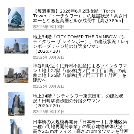
【毎週更新】2026年8月2日撮影「Torch
Tower（トーチタワー）」の建設状況！高さ日
本一となる超高層ビルが成長中【高さ385m】
2026年08月03日
地上34階「CITY TOWER THE RAINBOW（シ
ティタワー ザ レインボー）」の建設状況！レイ
ンボーブリッジ前の分譲タワマン
（2026.7.20）
2026年08月02日
神谷町駅近くに野村不動産によるツインタワマ
ン！地上27階「(仮称)虎ノ門３丁目計画」の南
側に地上26階「(仮称)虎ノ門三丁目Ⅱ計画」を
建設へ
2026年08月02日
地上34階「シティタワー東京田町」の建設状
況！田町駅徒歩圏の分譲タワマン
（2026.7.20）
2026年08月01日
日本橋の大規模再開発「日本橋一丁目東地区第
一種市街地再開発事業」の既存建物解体状況！
高さ203mオフィス・高さ210mタワマンを計画