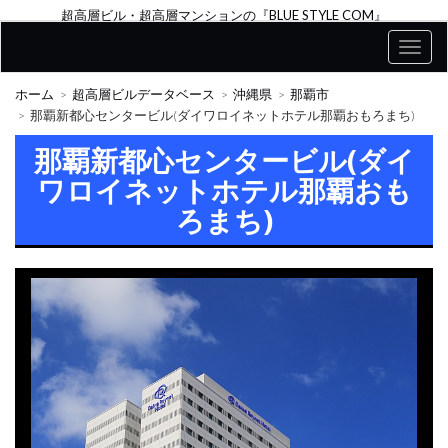
超高層ビル・超高層マンションの『BLUE STYLE COM』
ホーム
超高層ビルデータベース
沖縄県
那覇市
那覇新都心センタービル(ダイワロイネットホテル那覇おもろまち)
那覇新都心センタービル(ダイ
ワロイネットホテル那覇おも
ろまち)