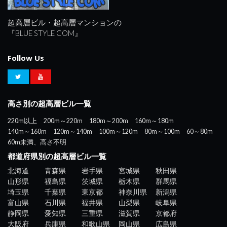
超高層ビル・超高層マンションの
『BLUE STYLE COM』
Follow Us
高さ別の超高層ビル一覧
220m以上
200m～220m
180m～200m
160m～180m
140m～160m
120m～140m
100m～120m
80m～100m
60～80m
60m未満、高さ不明
都道府県別の超高層ビル一覧
北海道
青森県
岩手県
宮城県
秋田県
山形県
福島県
茨城県
栃木県
群馬県
埼玉県
千葉県
東京都
神奈川県
新潟県
富山県
石川県
福井県
山梨県
岐阜県
静岡県
愛知県
三重県
滋賀県
京都府
大阪府
兵庫県
和歌山県
岡山県
広島県