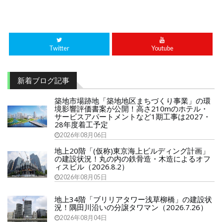
Twitter
Youtube
新着ブログ記事
築地市場跡地「築地地区まちづくり事業」の環
境影響評価書案が公開！高さ210mのホテル・
サービスアパートメントなど1期工事は2027・
28年度着工予定
2026年08月06日
地上20階「(仮称)東京海上ビルディング計画」
の建設状況！丸の内の鉄骨造・木造によるオフ
ィスビル（2026.8.2）
2026年08月05日
地上34階「ブリリアタワー浅草柳橋」の建設状
況！隅田川沿いの分譲タワマン（2026.7.26）
2026年08月04日