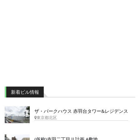
新着ビル情報
ザ・パークハウス 赤羽台タワー&レジデンス
東京都北区
(仮称)赤羽二丁目Ⅱ計画 A敷地