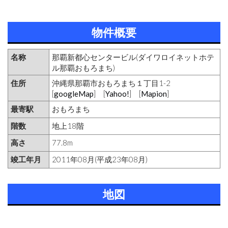
物件概要
名称
那覇新都心センタービル(ダイワロイネットホテ
ル那覇おもろまち)
住所
沖縄県那覇市おもろまち１丁目1-2
[
googleMap
] [
Yahoo!
] [
Mapion
]
最寄駅
おもろまち
階数
地上18階
高さ
77.8m
竣工年月
2011年08月(平成23年08月)
地図