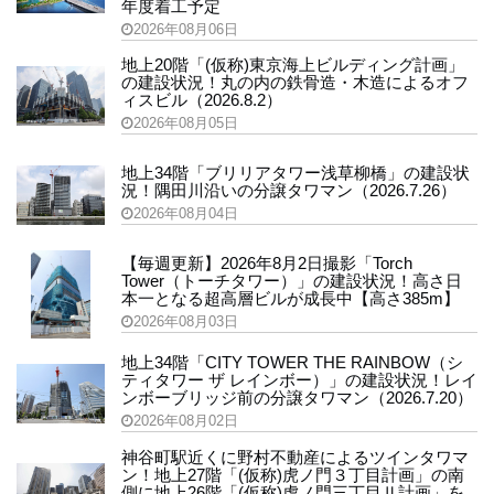
年度着工予定
2026年08月06日
地上20階「(仮称)東京海上ビルディング計画」
の建設状況！丸の内の鉄骨造・木造によるオフ
ィスビル（2026.8.2）
2026年08月05日
地上34階「ブリリアタワー浅草柳橋」の建設状
況！隅田川沿いの分譲タワマン（2026.7.26）
2026年08月04日
【毎週更新】2026年8月2日撮影「Torch
Tower（トーチタワー）」の建設状況！高さ日
本一となる超高層ビルが成長中【高さ385m】
2026年08月03日
地上34階「CITY TOWER THE RAINBOW（シ
ティタワー ザ レインボー）」の建設状況！レイ
ンボーブリッジ前の分譲タワマン（2026.7.20）
2026年08月02日
神谷町駅近くに野村不動産によるツインタワマ
ン！地上27階「(仮称)虎ノ門３丁目計画」の南
側に地上26階「(仮称)虎ノ門三丁目Ⅱ計画」を