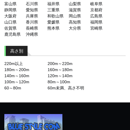
富山県
石川県
福井県
山梨県
岐阜県
静岡県
愛知県
三重県
滋賀県
京都府
大阪府
兵庫県
和歌山県
岡山県
広島県
山口県
香川県
愛媛県
高知県
福岡県
佐賀県
長崎県
熊本県
大分県
宮崎県
鹿児島県
沖縄県
高さ別
220m以上
200m～220m
180m～200m
160m～180m
140m～160m
120m～140m
100m～120m
80m～100m
60～80m
60m未満、高さ不明