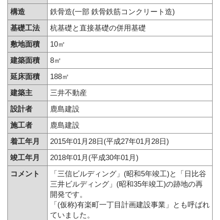
構造
鉄骨造(一部 鉄骨鉄筋コンクリート造)
基礎工法
杭基礎と直接基礎の併用基礎
敷地面積
10㎡
建築面積
8㎡
延床面積
188㎡
建築主
三井不動産
設計者
鹿島建設
施工者
鹿島建設
着工年月
2015年01月28日(平成27年01月28日)
竣工年月
2018年01月(平成30年01月)
コメント
「三信ビルディング」(昭和5年竣工)と「日比谷
三井ビルディング」(昭和35年竣工)の跡地の再
開発です。
「(仮称)有楽町一丁目計画建設事業」とも呼ばれ
ていました。