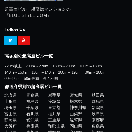
超高層ビル・超高層マンションの
『BLUE STYLE COM』
Follow Us
高さ別の超高層ビル一覧
220m以上
200m～220m
180m～200m
160m～180m
140m～160m
120m～140m
100m～120m
80m～100m
60～80m
60m未満、高さ不明
都道府県別の超高層ビル一覧
北海道
青森県
岩手県
宮城県
秋田県
山形県
福島県
茨城県
栃木県
群馬県
埼玉県
千葉県
東京都
神奈川県
新潟県
富山県
石川県
福井県
山梨県
岐阜県
静岡県
愛知県
三重県
滋賀県
京都府
大阪府
兵庫県
和歌山県
岡山県
広島県