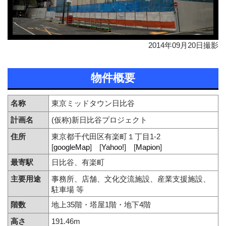
2014年09月20日撮影
物件概要
名称
東京ミッドタウン日比谷
計画名
(仮称)新日比谷プロジェクト
住所
東京都千代田区有楽町１丁目1-2
[
googleMap
] [
Yahoo!
] [
Mapion
]
最寄駅
日比谷、有楽町
主要用途
事務所、店舗、文化交流施設、産業支援施設、
駐車場 等
階数
地上35階・塔屋1階・地下4階
高さ
191.46m