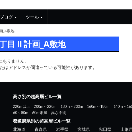
ブログ
ツール
画_A敷地
二丁目Ⅱ計画_A敷地
スにありません。
たはアドレスが間違っている可能性があります。
高さ別の超高層ビル一覧
220m以上
200m～220m
180m～200m
160m～180m
140m～16
60～80m
60m未満、高さ不明
都道府県別の超高層ビル一覧
北海道
青森県
岩手県
宮城県
秋田県
山形