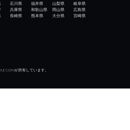
県
石川県
福井県
山梨県
岐阜県
府
兵庫県
和歌山県
岡山県
広島県
県
長崎県
熊本県
大分県
宮崎県
YLE COMが所有しています。