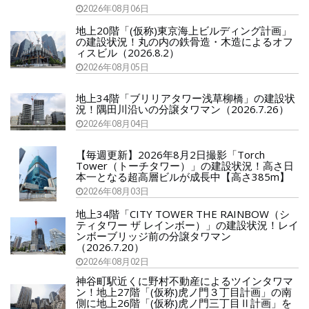
2026年08月06日
地上20階「(仮称)東京海上ビルディング計画」
の建設状況！丸の内の鉄骨造・木造によるオフ
ィスビル（2026.8.2）
2026年08月05日
地上34階「ブリリアタワー浅草柳橋」の建設状
況！隅田川沿いの分譲タワマン（2026.7.26）
2026年08月04日
【毎週更新】2026年8月2日撮影「Torch
Tower（トーチタワー）」の建設状況！高さ日
本一となる超高層ビルが成長中【高さ385m】
2026年08月03日
地上34階「CITY TOWER THE RAINBOW（シ
ティタワー ザ レインボー）」の建設状況！レイ
ンボーブリッジ前の分譲タワマン
（2026.7.20）
2026年08月02日
神谷町駅近くに野村不動産によるツインタワマ
ン！地上27階「(仮称)虎ノ門３丁目計画」の南
側に地上26階「(仮称)虎ノ門三丁目Ⅱ計画」を