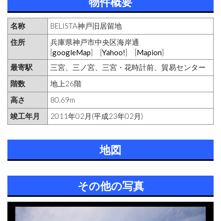
物件概要
名称
BELISTA神戸旧居留地
住所
兵庫県神戸市中央区海岸通
[
googleMap
] [
Yahoo!
] [
Mapion
]
最寄駅
三宮、三ノ宮、三宮・花時計前、貿易センター
階数
地上26階
高さ
80.69m
竣工年月
2011年02月(平成23年02月)
地図
その他の写真