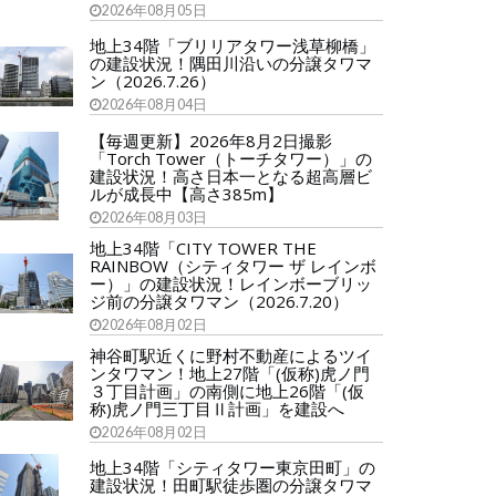
2026年08月05日
地上34階「ブリリアタワー浅草柳橋」
の建設状況！隅田川沿いの分譲タワマ
ン（2026.7.26）
2026年08月04日
【毎週更新】2026年8月2日撮影
「Torch Tower（トーチタワー）」の
建設状況！高さ日本一となる超高層ビ
ルが成長中【高さ385m】
2026年08月03日
地上34階「CITY TOWER THE
RAINBOW（シティタワー ザ レインボ
ー）」の建設状況！レインボーブリッ
ジ前の分譲タワマン（2026.7.20）
2026年08月02日
神谷町駅近くに野村不動産によるツイ
ンタワマン！地上27階「(仮称)虎ノ門
３丁目計画」の南側に地上26階「(仮
称)虎ノ門三丁目Ⅱ計画」を建設へ
2026年08月02日
地上34階「シティタワー東京田町」の
建設状況！田町駅徒歩圏の分譲タワマ