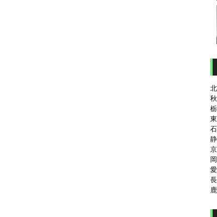
北
秋
栃
東
石
静
京
岡
愛
長
鹿