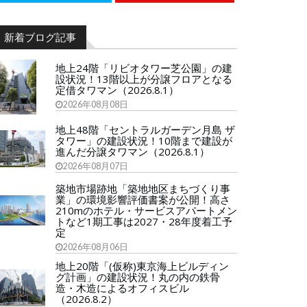
新着ブログ記事
地上24階「リビオタワー芝公園」の建
設状況！13階以上が分譲フロアとなる
定借タワマン（2026.8.1）
2026年08月08日
地上48階「セントラルガーデン月島 ザ
タワー」の建設状況！10階まで建設が
進んだ分譲タワマン（2026.8.1）
2026年08月07日
築地市場跡地「築地地区まちづくり事
業」の環境影響評価書案が公開！高さ
210mのホテル・サービスアパートメン
トなど1期工事は2027・28年度着工予
定
2026年08月06日
地上20階「(仮称)東京海上ビルディン
グ計画」の建設状況！丸の内の鉄骨
造・木造によるオフィスビル
（2026.8.2）