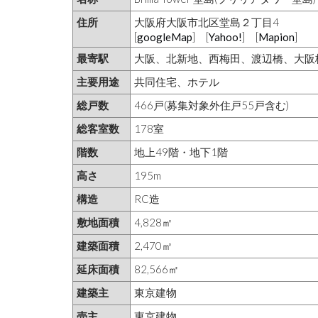
住所
大阪府大阪市北区堂島２丁目4
[
googleMap
] [
Yahoo!
] [
Mapion
]
最寄駅
大阪、北新地、西梅田、渡辺橋、大阪
主要用途
共同住宅、ホテル
総戸数
466戸(募集対象外住戸55戸含む)
総客室数
178室
階数
地上49階・地下1階
高さ
195m
構造
RC造
敷地面積
4,828㎡
建築面積
2,470㎡
延床面積
82,566㎡
建築主
東京建物
売主
東京建物