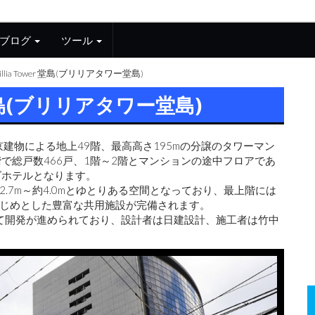
ブログ
ツール
rillia Tower 堂島(ブリリアタワー堂島)
er 堂島(ブリリアタワー堂島)
京建物による地上49階、最高高さ195mの分譲のタワーマン
階で総戸数466戸、1階～2階とマンションの途中フロアであ
ズホテルとなります。
.7m～約4.0mとゆとりある空間となっており、最上階には
じめとした豊富な共用施設が完備されます。
」として開発が進められており、設計者は日建設計、施工者は竹中
。