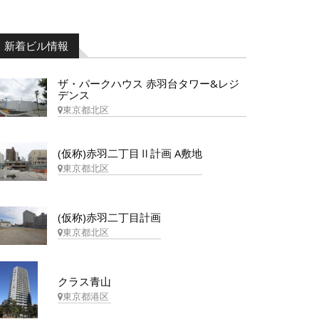
新着ビル情報
ザ・パークハウス 赤羽台タワー&レジ
デンス
東京都北区
(仮称)赤羽二丁目Ⅱ計画 A敷地
東京都北区
(仮称)赤羽二丁目計画
東京都北区
クラス青山
東京都港区