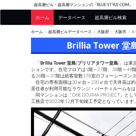
超高層ビル・超高層マンションの『BLUE STYLE COM』
ホーム
データベース
超高層ビル検索
ホーム
超高層ビルデータベース
大阪府
大阪市
B
Brillia Tow
「
Brillia Tower 堂島
(
ブリリアタワー堂島
)」は東
ションです。住宅フロアは1階～27階、38階～49
る28階～37階は総客室数178室のフォーシーズン
住宅の専有面積は30㎡台～230㎡台で天井高は約2
居住者が利用可能なラウンジ・パーティルームをは
同マンションは「ONE DOJIMA PROJECT
工務店で2023年12月下旬竣工予定となっています