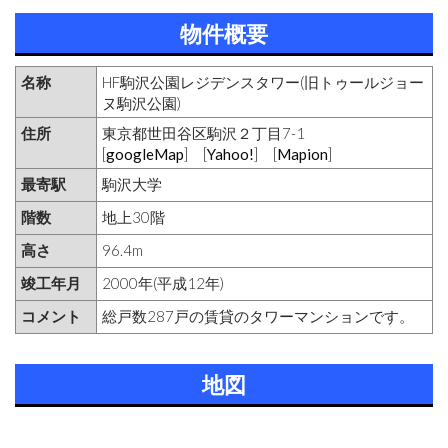
物件概要
名称
HF駒沢公園レジデンスタワー(旧トゥールジョー
ヌ駒沢公園)
住所
東京都世田谷区駒沢２丁目7-1
[
googleMap
] [
Yahoo!
] [
Mapion
]
最寄駅
駒沢大学
階数
地上30階
高さ
96.4m
竣工年月
2000年(平成12年)
コメント
総戸数287戸の賃貸のタワーマンションです。
地図