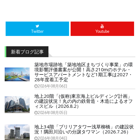
Twitter
Youtube
新着ブログ記事
築地市場跡地「築地地区まちづくり事業」の環
境影響評価書案が公開！高さ210mのホテル・
サービスアパートメントなど1期工事は2027・
28年度着工予定
2026年08月06日
地上20階「(仮称)東京海上ビルディング計画」
の建設状況！丸の内の鉄骨造・木造によるオフ
ィスビル（2026.8.2）
2026年08月05日
地上34階「ブリリアタワー浅草柳橋」の建設状
況！隅田川沿いの分譲タワマン（2026.7.26）
2026年08月04日