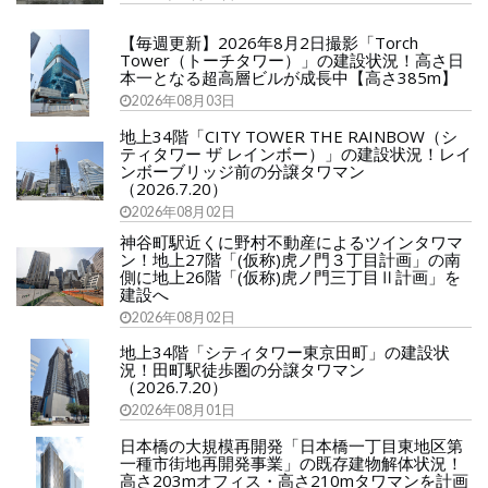
【毎週更新】2026年8月2日撮影「Torch
Tower（トーチタワー）」の建設状況！高さ日
本一となる超高層ビルが成長中【高さ385m】
2026年08月03日
地上34階「CITY TOWER THE RAINBOW（シ
ティタワー ザ レインボー）」の建設状況！レイ
ンボーブリッジ前の分譲タワマン
（2026.7.20）
2026年08月02日
神谷町駅近くに野村不動産によるツインタワマ
ン！地上27階「(仮称)虎ノ門３丁目計画」の南
側に地上26階「(仮称)虎ノ門三丁目Ⅱ計画」を
建設へ
2026年08月02日
地上34階「シティタワー東京田町」の建設状
況！田町駅徒歩圏の分譲タワマン
（2026.7.20）
2026年08月01日
日本橋の大規模再開発「日本橋一丁目東地区第
一種市街地再開発事業」の既存建物解体状況！
高さ203mオフィス・高さ210mタワマンを計画