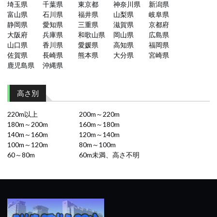
埼玉県
千葉県
東京都
神奈川県
新潟県
富山県
石川県
福井県
山梨県
岐阜県
静岡県
愛知県
三重県
滋賀県
京都府
大阪府
兵庫県
和歌山県
岡山県
広島県
山口県
香川県
愛媛県
高知県
福岡県
佐賀県
長崎県
熊本県
大分県
宮崎県
鹿児島県
沖縄県
高さ別
220m以上
200m～220m
180m～200m
160m～180m
140m～160m
120m～140m
100m～120m
80m～100m
60～80m
60m未満、高さ不明