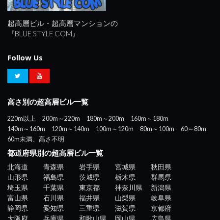
超高層ビル・超高層マンションの
『BLUE STYLE COM』
Follow Us
高さ別の超高層ビル一覧
220m以上
200m～220m
180m～200m
160m～180m
140m～160m
120m～140m
100m～120m
80m～100m
60～80m
60m未満、高さ不明
都道府県別の超高層ビル一覧
北海道
青森県
岩手県
宮城県
秋田県
山形県
福島県
茨城県
栃木県
群馬県
埼玉県
千葉県
東京都
神奈川県
新潟県
富山県
石川県
福井県
山梨県
岐阜県
静岡県
愛知県
三重県
滋賀県
京都府
大阪府
兵庫県
和歌山県
岡山県
広島県