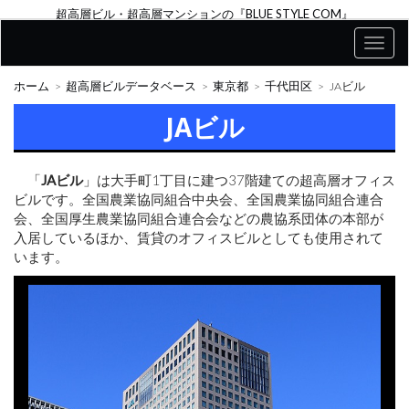
超高層ビル・超高層マンションの『BLUE STYLE COM』
ホーム
超高層ビルデータベース
東京都
千代田区
JAビル
JAビル
「
JAビル
」は大手町1丁目に建つ37階建ての超高層オフィス
ビルです。全国農業協同組合中央会、全国農業協同組合連合
会、全国厚生農業協同組合連合会などの農協系団体の本部が
入居しているほか、賃貸のオフィスビルとしても使用されて
います。