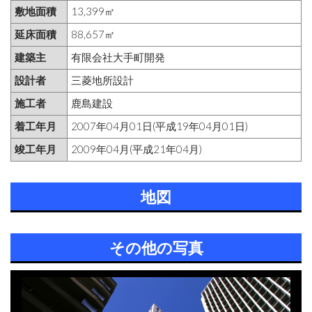
敷地面積
13,399㎡
延床面積
88,657㎡
建築主
有限会社大手町開発
設計者
三菱地所設計
施工者
鹿島建設
着工年月
2007年04月01日(平成19年04月01日)
竣工年月
2009年04月(平成21年04月)
地図
その他の写真