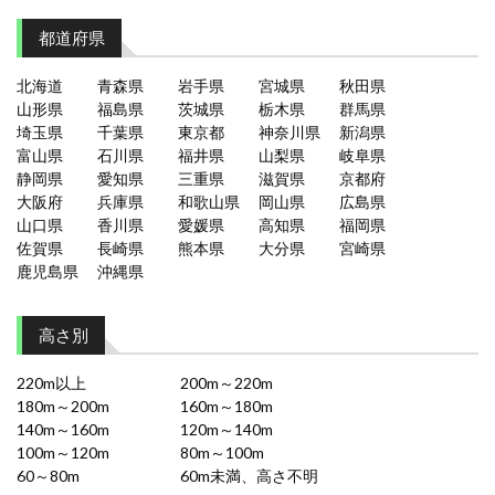
都道府県
北海道
青森県
岩手県
宮城県
秋田県
山形県
福島県
茨城県
栃木県
群馬県
埼玉県
千葉県
東京都
神奈川県
新潟県
富山県
石川県
福井県
山梨県
岐阜県
静岡県
愛知県
三重県
滋賀県
京都府
大阪府
兵庫県
和歌山県
岡山県
広島県
山口県
香川県
愛媛県
高知県
福岡県
佐賀県
長崎県
熊本県
大分県
宮崎県
鹿児島県
沖縄県
高さ別
220m以上
200m～220m
180m～200m
160m～180m
140m～160m
120m～140m
100m～120m
80m～100m
60～80m
60m未満、高さ不明