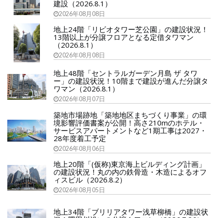
建設（2026.8.1）
2026年08月08日
地上24階「リビオタワー芝公園」の建設状況！
13階以上が分譲フロアとなる定借タワマン
（2026.8.1）
2026年08月08日
地上48階「セントラルガーデン月島 ザ タワ
ー」の建設状況！10階まで建設が進んだ分譲タ
ワマン（2026.8.1）
2026年08月07日
築地市場跡地「築地地区まちづくり事業」の環
境影響評価書案が公開！高さ210mのホテル・
サービスアパートメントなど1期工事は2027・
28年度着工予定
2026年08月06日
地上20階「(仮称)東京海上ビルディング計画」
の建設状況！丸の内の鉄骨造・木造によるオフ
ィスビル（2026.8.2）
2026年08月05日
地上34階「ブリリアタワー浅草柳橋」の建設状