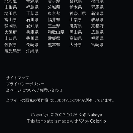
北海道
青森県
岩手県
宮城県
秋田県
山形県
福島県
茨城県
栃木県
群馬県
埼玉県
千葉県
東京都
神奈川県
新潟県
富山県
石川県
福井県
山梨県
岐阜県
静岡県
愛知県
三重県
滋賀県
京都府
大阪府
兵庫県
和歌山県
岡山県
広島県
山口県
香川県
愛媛県
高知県
福岡県
佐賀県
長崎県
熊本県
大分県
宮崎県
鹿児島県
沖縄県
サイトマップ
プライバシーポリシー
当ページについて / お問い合わせ
当サイトの画像の著作権はBLUE STYLE COMが所有しています。
Copyright ©2003-
2026
Koji Nakaya
This template is made with
by
Colorlib