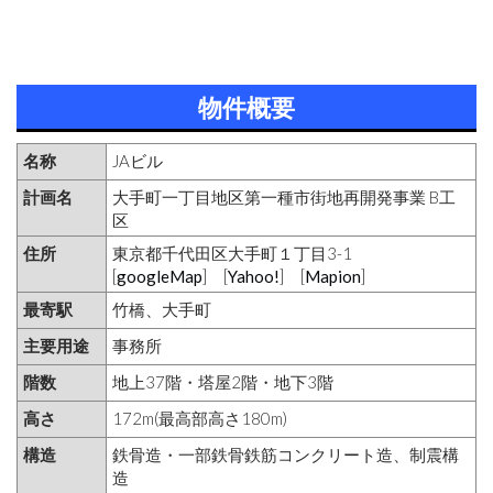
物件概要
名称
JAビル
計画名
大手町一丁目地区第一種市街地再開発事業 B工
区
住所
東京都千代田区大手町１丁目3-1
[
googleMap
] [
Yahoo!
] [
Mapion
]
最寄駅
竹橋、大手町
主要用途
事務所
階数
地上37階・塔屋2階・地下3階
高さ
172m(最高部高さ180m)
構造
鉄骨造・一部鉄骨鉄筋コンクリート造、制震構
造