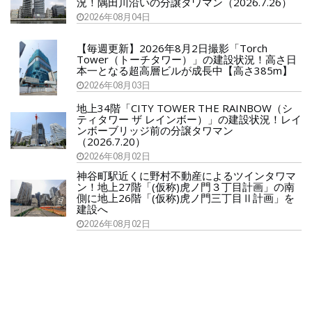
況！隅田川沿いの分譲タワマン（2026.7.26）
2026年08月04日
【毎週更新】2026年8月2日撮影「Torch
Tower（トーチタワー）」の建設状況！高さ日
本一となる超高層ビルが成長中【高さ385m】
2026年08月03日
地上34階「CITY TOWER THE RAINBOW（シ
ティタワー ザ レインボー）」の建設状況！レイ
ンボーブリッジ前の分譲タワマン
（2026.7.20）
2026年08月02日
神谷町駅近くに野村不動産によるツインタワマ
ン！地上27階「(仮称)虎ノ門３丁目計画」の南
側に地上26階「(仮称)虎ノ門三丁目Ⅱ計画」を
建設へ
2026年08月02日