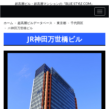
超高層ビル・超高層マンションの『BLUE STYLE COM』
ホーム
超高層ビルデータベース
東京都
千代田区
JR神田万世橋ビル
JR神田万世橋ビル