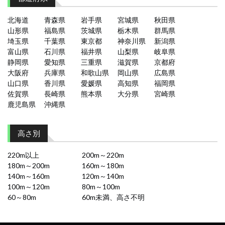
北海道
青森県
岩手県
宮城県
秋田県
山形県
福島県
茨城県
栃木県
群馬県
埼玉県
千葉県
東京都
神奈川県
新潟県
富山県
石川県
福井県
山梨県
岐阜県
静岡県
愛知県
三重県
滋賀県
京都府
大阪府
兵庫県
和歌山県
岡山県
広島県
山口県
香川県
愛媛県
高知県
福岡県
佐賀県
長崎県
熊本県
大分県
宮崎県
鹿児島県
沖縄県
高さ別
220m以上
200m～220m
180m～200m
160m～180m
140m～160m
120m～140m
100m～120m
80m～100m
60～80m
60m未満、高さ不明