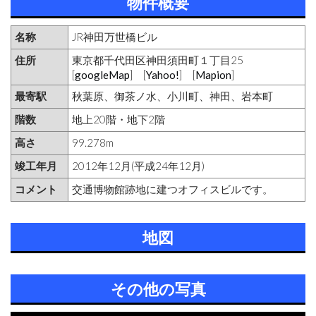
物件概要
名称
JR神田万世橋ビル
住所
東京都千代田区神田須田町１丁目25
[
googleMap
] [
Yahoo!
] [
Mapion
]
最寄駅
秋葉原、御茶ノ水、小川町、神田、岩本町
階数
地上20階・地下2階
高さ
99.278m
竣工年月
2012年12月(平成24年12月)
コメント
交通博物館跡地に建つオフィスビルです。
地図
その他の写真