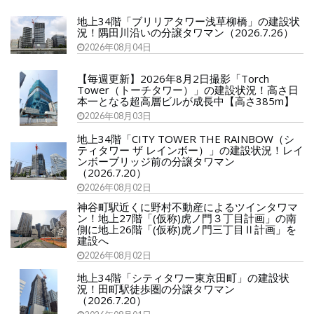
地上34階「ブリリアタワー浅草柳橋」の建設状
況！隅田川沿いの分譲タワマン（2026.7.26）
2026年08月04日
【毎週更新】2026年8月2日撮影「Torch
Tower（トーチタワー）」の建設状況！高さ日
本一となる超高層ビルが成長中【高さ385m】
2026年08月03日
地上34階「CITY TOWER THE RAINBOW（シ
ティタワー ザ レインボー）」の建設状況！レイ
ンボーブリッジ前の分譲タワマン
（2026.7.20）
2026年08月02日
神谷町駅近くに野村不動産によるツインタワマ
ン！地上27階「(仮称)虎ノ門３丁目計画」の南
側に地上26階「(仮称)虎ノ門三丁目Ⅱ計画」を
建設へ
2026年08月02日
地上34階「シティタワー東京田町」の建設状
況！田町駅徒歩圏の分譲タワマン
（2026.7.20）