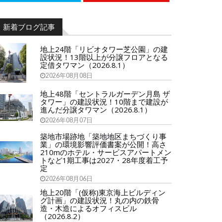
新着ブログ記事
地上24階「リビオタワー芝公園」の建
設状況！13階以上が分譲フロアとなる
定借タワマン（2026.8.1）
2026年08月08日
地上48階「セントラルガーデン月島 ザ
タワー」の建設状況！10階まで建設が
進んだ分譲タワマン（2026.8.1）
2026年08月07日
築地市場跡地「築地地区まちづくり事
業」の環境影響評価書案が公開！高さ
210mのホテル・サービスアパートメン
トなど1期工事は2027・28年度着工予
定
2026年08月06日
地上20階「(仮称)東京海上ビルディン
グ計画」の建設状況！丸の内の鉄骨
造・木造によるオフィスビル
（2026.8.2）