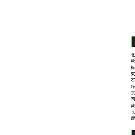
北
秋
栃
東
石
静
京
岡
愛
長
鹿