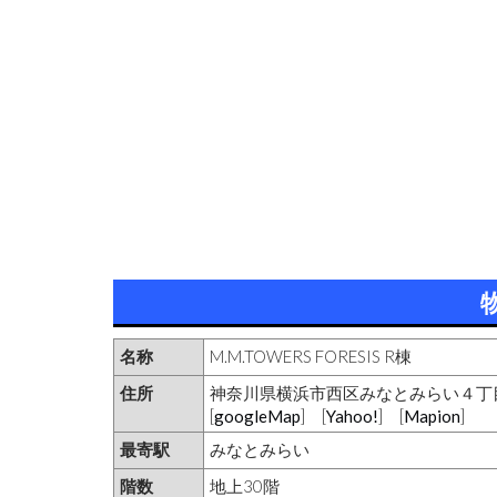
名称
M.M.TOWERS FORESIS R棟
住所
神奈川県横浜市西区みなとみらい４丁
[
googleMap
] [
Yahoo!
] [
Mapion
]
最寄駅
みなとみらい
階数
地上30階