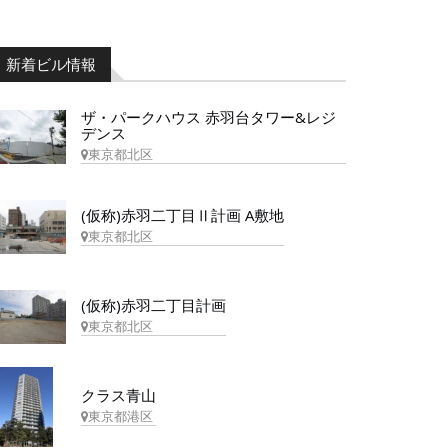
新着ビル情報
ザ・パークハウス 赤羽台タワー&レジ
デンス
東京都北区
(仮称)赤羽二丁目Ⅱ計画 A敷地
東京都北区
(仮称)赤羽二丁目計画
東京都北区
クラス青山
東京都港区