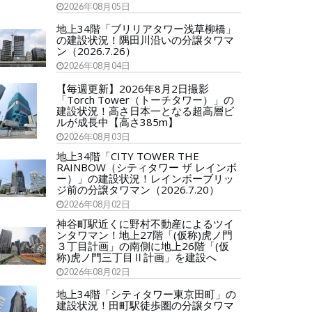
2026年08月05日
地上34階「ブリリアタワー浅草柳橋」
の建設状況！隅田川沿いの分譲タワマ
ン（2026.7.26）
2026年08月04日
【毎週更新】2026年8月2日撮影
「Torch Tower（トーチタワー）」の
建設状況！高さ日本一となる超高層ビ
ルが成長中【高さ385m】
2026年08月03日
地上34階「CITY TOWER THE
RAINBOW（シティタワー ザ レインボ
ー）」の建設状況！レインボーブリッ
ジ前の分譲タワマン（2026.7.20）
2026年08月02日
神谷町駅近くに野村不動産によるツイ
ンタワマン！地上27階「(仮称)虎ノ門
３丁目計画」の南側に地上26階「(仮
称)虎ノ門三丁目Ⅱ計画」を建設へ
2026年08月02日
地上34階「シティタワー東京田町」の
建設状況！田町駅徒歩圏の分譲タワマ