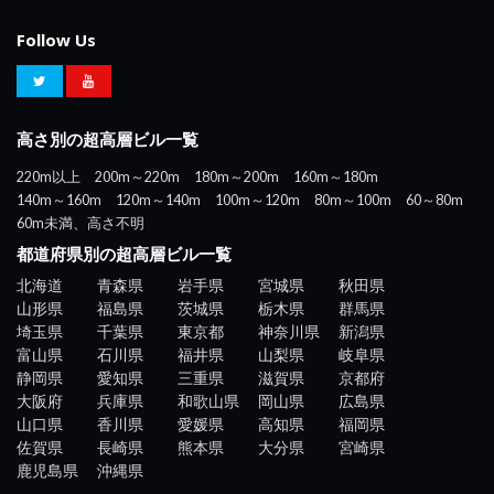
Follow Us
高さ別の超高層ビル一覧
220m以上
200m～220m
180m～200m
160m～180m
140m～160m
120m～140m
100m～120m
80m～100m
60～80m
60m未満、高さ不明
都道府県別の超高層ビル一覧
北海道
青森県
岩手県
宮城県
秋田県
山形県
福島県
茨城県
栃木県
群馬県
埼玉県
千葉県
東京都
神奈川県
新潟県
富山県
石川県
福井県
山梨県
岐阜県
静岡県
愛知県
三重県
滋賀県
京都府
大阪府
兵庫県
和歌山県
岡山県
広島県
山口県
香川県
愛媛県
高知県
福岡県
佐賀県
長崎県
熊本県
大分県
宮崎県
鹿児島県
沖縄県