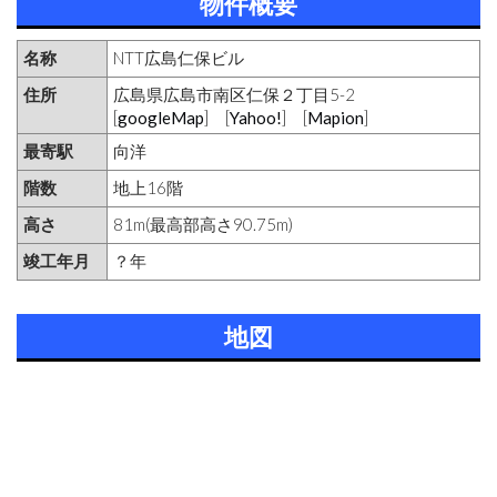
物件概要
名称
NTT広島仁保ビル
住所
広島県広島市南区仁保２丁目5-2
[
googleMap
] [
Yahoo!
] [
Mapion
]
最寄駅
向洋
階数
地上16階
高さ
81m(最高部高さ90.75m)
竣工年月
？年
地図