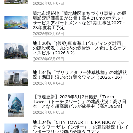
2026年08月07日
築地市場跡地「築地地区まちづくり事業」の環
境影響評価書案が公開！高さ210mのホテル・
サービスアパートメントなど1期工事は2027・
28年度着工予定
2026年08月06日
地上20階「(仮称)東京海上ビルディング計画」
の建設状況！丸の内の鉄骨造・木造によるオフ
ィスビル（2026.8.2）
2026年08月05日
地上34階「ブリリアタワー浅草柳橋」の建設状
況！隅田川沿いの分譲タワマン（2026.7.26）
2026年08月04日
【毎週更新】2026年8月2日撮影「Torch
Tower（トーチタワー）」の建設状況！高さ日
本一となる超高層ビルが成長中【高さ385m】
2026年08月03日
地上34階「CITY TOWER THE RAINBOW（シ
ティタワー ザ レインボー）」の建設状況！レイ
ンボーブリッジ前の分譲タワマン