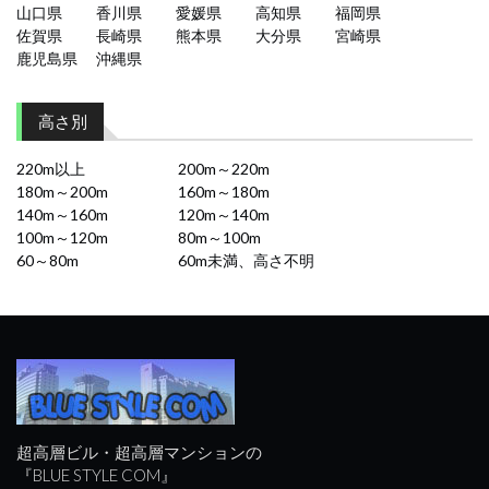
山口県
香川県
愛媛県
高知県
福岡県
佐賀県
長崎県
熊本県
大分県
宮崎県
鹿児島県
沖縄県
高さ別
220m以上
200m～220m
180m～200m
160m～180m
140m～160m
120m～140m
100m～120m
80m～100m
60～80m
60m未満、高さ不明
超高層ビル・超高層マンションの
『BLUE STYLE COM』