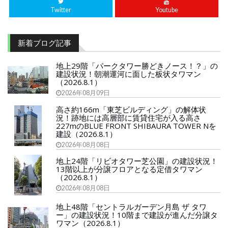
Twitter
Youtube
新着ブログ記事
地上29階「パークタワー勝どきノース！？」の
建設状況！朝潮運河に面した板状タワマン
（2026.8.1）
2026年08月09日
高さ約166m「東芝ビルディング」の解体状
況！跡地には高層部に賃貸住宅が入る高さ
227mのBLUE FRONT SHIBAURA TOWER Nを
建設（2026.8.1）
2026年08月08日
地上24階「リビオタワー芝公園」の建設状況！
13階以上が分譲フロアとなる定借タワマン
（2026.8.1）
2026年08月08日
地上48階「セントラルガーデン月島 ザ タワ
ー」の建設状況！10階まで建設が進んだ分譲タ
ワマン（2026.8.1）