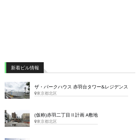
新着ビル情報
ザ・パークハウス 赤羽台タワー&レジデンス
東京都北区
(仮称)赤羽二丁目Ⅱ計画 A敷地
東京都北区