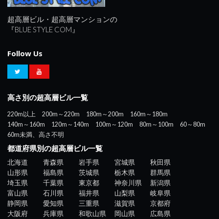
超高層ビル・超高層マンションの
『BLUE STYLE COM』
Follow Us
高さ別の超高層ビル一覧
220m以上
200m～220m
180m～200m
160m～180m
140m～160m
120m～140m
100m～120m
80m～100m
60～80m
60m未満、高さ不明
都道府県別の超高層ビル一覧
北海道
青森県
岩手県
宮城県
秋田県
山形県
福島県
茨城県
栃木県
群馬県
埼玉県
千葉県
東京都
神奈川県
新潟県
富山県
石川県
福井県
山梨県
岐阜県
静岡県
愛知県
三重県
滋賀県
京都府
大阪府
兵庫県
和歌山県
岡山県
広島県