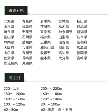
都道府県
北海道
青森県
岩手県
宮城県
秋田県
山形県
福島県
茨城県
栃木県
群馬県
埼玉県
千葉県
東京都
神奈川県
新潟県
富山県
石川県
福井県
山梨県
岐阜県
静岡県
愛知県
三重県
滋賀県
京都府
大阪府
兵庫県
和歌山県
岡山県
広島県
山口県
香川県
愛媛県
高知県
福岡県
佐賀県
長崎県
熊本県
大分県
宮崎県
鹿児島県
沖縄県
高さ別
220m以上
200m～220m
180m～200m
160m～180m
140m～160m
120m～140m
100m～120m
80m～100m
60～80m
60m未満、高さ不明