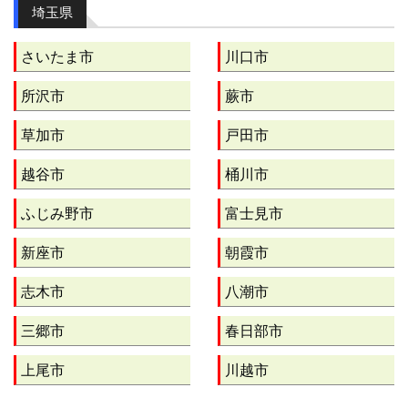
埼玉県
さいたま市
川口市
所沢市
蕨市
草加市
戸田市
越谷市
桶川市
ふじみ野市
富士見市
新座市
朝霞市
志木市
八潮市
三郷市
春日部市
上尾市
川越市