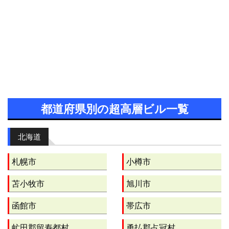
都道府県別の超高層ビル一覧
北海道
札幌市
小樽市
苫小牧市
旭川市
函館市
帯広市
虻田郡留寿都村
勇払郡占冠村