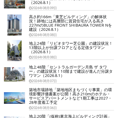
（2026.8.1）
2026年08月09日
高さ約166m「東芝ビルディング」の解体状
況！跡地には高層部に賃貸住宅が入る高さ
227mのBLUE FRONT SHIBAURA TOWER Nを
建設（2026.8.1）
2026年08月08日
地上24階「リビオタワー芝公園」の建設状況！
13階以上が分譲フロアとなる定借タワマン
（2026.8.1）
2026年08月08日
地上48階「セントラルガーデン月島 ザ タワ
ー」の建設状況！10階まで建設が進んだ分譲タ
ワマン（2026.8.1）
2026年08月07日
築地市場跡地「築地地区まちづくり事業」の環
境影響評価書案が公開！高さ210mのホテル・
サービスアパートメントなど1期工事は2027・
28年度着工予定
2026年08月06日
地上20階「(仮称)東京海上ビルディング計画」