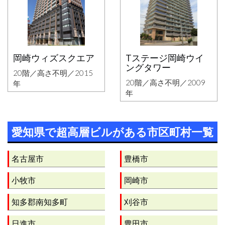
岡崎ウィズスクエア
Tステージ岡崎ウイ
ングタワー
20階／高さ不明／2015
20階／高さ不明／2009
年
年
愛知県で超高層ビルがある市区町村一覧
名古屋市
豊橋市
小牧市
岡崎市
知多郡南知多町
刈谷市
日進市
豊田市