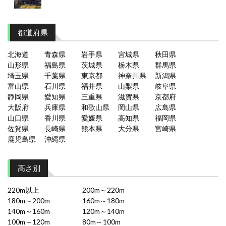
都道府県
北海道
青森県
岩手県
宮城県
秋田県
山形県
福島県
茨城県
栃木県
群馬県
埼玉県
千葉県
東京都
神奈川県
新潟県
富山県
石川県
福井県
山梨県
岐阜県
静岡県
愛知県
三重県
滋賀県
京都府
大阪府
兵庫県
和歌山県
岡山県
広島県
山口県
香川県
愛媛県
高知県
福岡県
佐賀県
長崎県
熊本県
大分県
宮崎県
鹿児島県
沖縄県
高さ別
220m以上
200m～220m
180m～200m
160m～180m
140m～160m
120m～140m
100m～120m
80m～100m