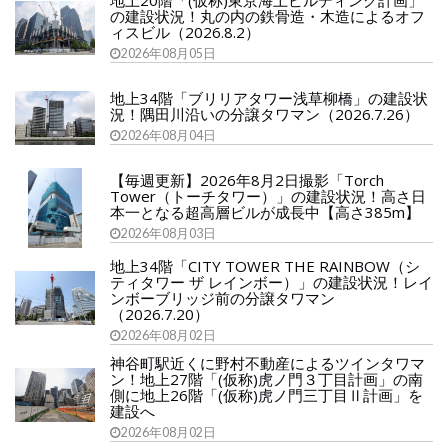
地上20階「(仮称)東京海上ビルディング計画」
の建設状況！丸の内の鉄骨造・木造によるオフ
ィスビル（2026.8.2）
2026年08月05日
地上34階「ブリリアタワー浅草柳橋」の建設状
況！隅田川沿いの分譲タワマン（2026.7.26）
2026年08月04日
【毎週更新】2026年8月2日撮影「Torch
Tower（トーチタワー）」の建設状況！高さ日
本一となる超高層ビルが成長中【高さ385m】
2026年08月03日
地上34階「CITY TOWER THE RAINBOW（シ
ティタワー ザ レインボー）」の建設状況！レイ
ンボーブリッジ前の分譲タワマン
（2026.7.20）
2026年08月02日
神谷町駅近くに野村不動産によるツインタワマ
ン！地上27階「(仮称)虎ノ門３丁目計画」の南
側に地上26階「(仮称)虎ノ門三丁目Ⅱ計画」を
建設へ
2026年08月02日