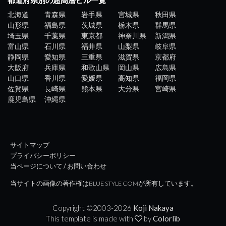
都道府県別の超高層ビル一覧
北海道
青森県
岩手県
宮城県
秋田県
山形県
福島県
茨城県
栃木県
群馬県
埼玉県
千葉県
東京都
神奈川県
新潟県
富山県
石川県
福井県
山梨県
岐阜県
静岡県
愛知県
三重県
滋賀県
京都府
大阪府
兵庫県
和歌山県
岡山県
広島県
山口県
香川県
愛媛県
高知県
福岡県
佐賀県
長崎県
熊本県
大分県
宮崎県
鹿児島県
沖縄県
サイトマップ
プライバシーポリシー
当ページについて / お問い合わせ
当サイトの画像の著作権はBLUE STYLE COMが所有しています。
Copyright ©2003-
2026
Koji Nakaya
This template is made with
by
Colorlib