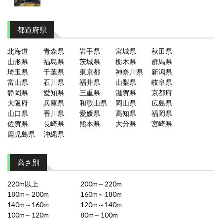
都道府県
北海道
青森県
岩手県
宮城県
秋田県
山形県
福島県
茨城県
栃木県
群馬県
埼玉県
千葉県
東京都
神奈川県
新潟県
富山県
石川県
福井県
山梨県
岐阜県
静岡県
愛知県
三重県
滋賀県
京都府
大阪府
兵庫県
和歌山県
岡山県
広島県
山口県
香川県
愛媛県
高知県
福岡県
佐賀県
長崎県
熊本県
大分県
宮崎県
鹿児島県
沖縄県
高さ別
220m以上
200m～220m
180m～200m
160m～180m
140m～160m
120m～140m
100m～120m
80m～100m