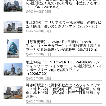
の建設状況！丸の内の鉄骨造・木造によるオフ
ィスビル（2026.8.2）
2026年08月05日
地上34階「ブリリアタワー浅草柳橋」の建設状
況！隅田川沿いの分譲タワマン（2026.7.26）
2026年08月04日
【毎週更新】2026年8月2日撮影「Torch
Tower（トーチタワー）」の建設状況！高さ日
本一となる超高層ビルが成長中【高さ385m】
2026年08月03日
地上34階「CITY TOWER THE RAINBOW（シ
ティタワー ザ レインボー）」の建設状況！レイ
ンボーブリッジ前の分譲タワマン
（2026.7.20）
2026年08月02日
神谷町駅近くに野村不動産によるツインタワマ
ン！地上27階「(仮称)虎ノ門３丁目計画」の南
側に地上26階「(仮称)虎ノ門三丁目Ⅱ計画」を
建設へ
2026年08月02日