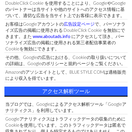
DoubleClick Cookie を使用することにより、GoogleやGoogle
のパートナーは当サイトや他のサイトへのアクセス情報に基
づいて、適切な広告を当サイト上でお客様に表示できます。
お客様はGoogleアカウントの
広告設定ページ
で、パーソナラ
イズ広告の掲載に使用される DoubleClick Cookie を無効にで
きます。また
www.aboutads.info
にアクセスして頂き、パー
ソナライズ広告の掲載に使用される第三者配信事業者の
Cookieを無効にできます。
その他、Googleの広告における、Cookieの取り扱いについて
の詳細は、Googleのポリシーと規約ページをご覧ください。
Amazonのアソシエイトとして、BLUE STYLE COMは適格販売
により収入を得ています。
アクセス解析ツール
当ブログでは、Googleによるアクセス解析ツール「Googleア
ナリティクス」を利用しています。
Googleアナリティクスはトラフィックデータの収集のために
Cookieを使用しています。このトラフィックデータは匿名で
収集されており、個人を特定するものではありません。この