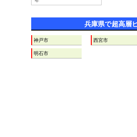
年
兵庫県で超高層
神戸市
西宮市
明石市