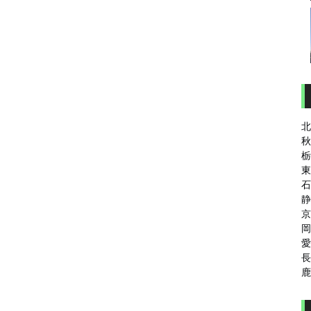
北
秋
栃
東
石
静
京
岡
愛
長
鹿