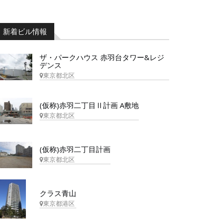
新着ビル情報
ザ・パークハウス 赤羽台タワー&レジ
デンス
東京都北区
(仮称)赤羽二丁目Ⅱ計画 A敷地
東京都北区
(仮称)赤羽二丁目計画
東京都北区
クラス青山
東京都港区