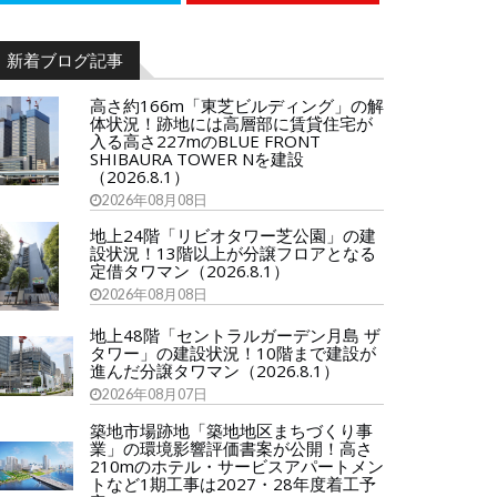
新着ブログ記事
高さ約166m「東芝ビルディング」の解
体状況！跡地には高層部に賃貸住宅が
入る高さ227mのBLUE FRONT
SHIBAURA TOWER Nを建設
（2026.8.1）
2026年08月08日
地上24階「リビオタワー芝公園」の建
設状況！13階以上が分譲フロアとなる
定借タワマン（2026.8.1）
2026年08月08日
地上48階「セントラルガーデン月島 ザ
タワー」の建設状況！10階まで建設が
進んだ分譲タワマン（2026.8.1）
2026年08月07日
築地市場跡地「築地地区まちづくり事
業」の環境影響評価書案が公開！高さ
210mのホテル・サービスアパートメン
トなど1期工事は2027・28年度着工予