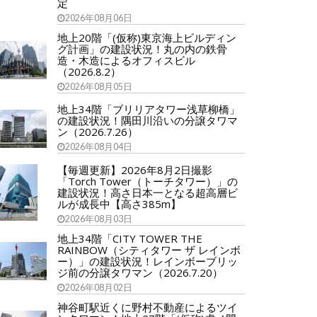
定
2026年08月06日
地上20階「(仮称)東京海上ビルディン
グ計画」の建設状況！丸の内の鉄骨
造・木造によるオフィスビル
（2026.8.2）
2026年08月05日
地上34階「ブリリアタワー浅草柳橋」
の建設状況！隅田川沿いの分譲タワマ
ン（2026.7.26）
2026年08月04日
【毎週更新】2026年8月2日撮影
「Torch Tower（トーチタワー）」の
建設状況！高さ日本一となる超高層ビ
ルが成長中【高さ385m】
2026年08月03日
地上34階「CITY TOWER THE
RAINBOW（シティタワー ザ レインボ
ー）」の建設状況！レインボーブリッ
ジ前の分譲タワマン（2026.7.20）
2026年08月02日
神谷町駅近くに野村不動産によるツイ