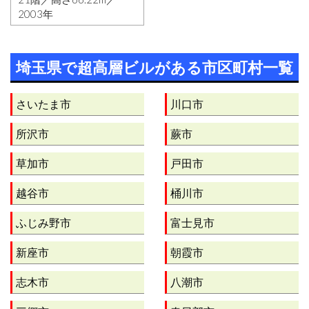
2003年
埼玉県で超高層ビルがある市区町村一覧
さいたま市
川口市
所沢市
蕨市
草加市
戸田市
越谷市
桶川市
ふじみ野市
富士見市
新座市
朝霞市
志木市
八潮市