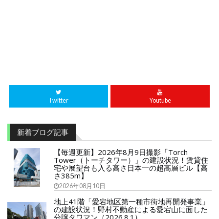
Twitter
Youtube
新着ブログ記事
【毎週更新】2026年8月9日撮影「Torch
Tower（トーチタワー）」の建設状況！賃貸住
宅や展望台も入る高さ日本一の超高層ビル【高
さ385m】
2026年08月10日
地上41階「愛宕地区第一種市街地再開発事業」
の建設状況！野村不動産による愛宕山に面した
分譲タワマン（2026.8.1）