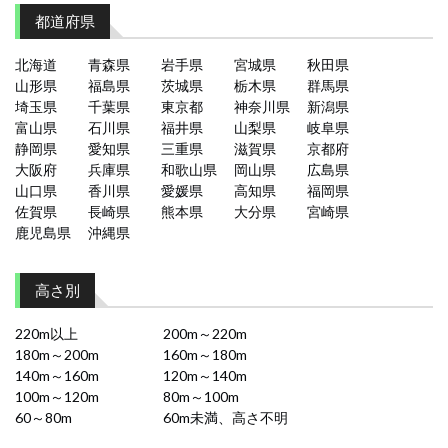
都道府県
北海道
青森県
岩手県
宮城県
秋田県
山形県
福島県
茨城県
栃木県
群馬県
埼玉県
千葉県
東京都
神奈川県
新潟県
富山県
石川県
福井県
山梨県
岐阜県
静岡県
愛知県
三重県
滋賀県
京都府
大阪府
兵庫県
和歌山県
岡山県
広島県
山口県
香川県
愛媛県
高知県
福岡県
佐賀県
長崎県
熊本県
大分県
宮崎県
鹿児島県
沖縄県
高さ別
220m以上
200m～220m
180m～200m
160m～180m
140m～160m
120m～140m
100m～120m
80m～100m
60～80m
60m未満、高さ不明