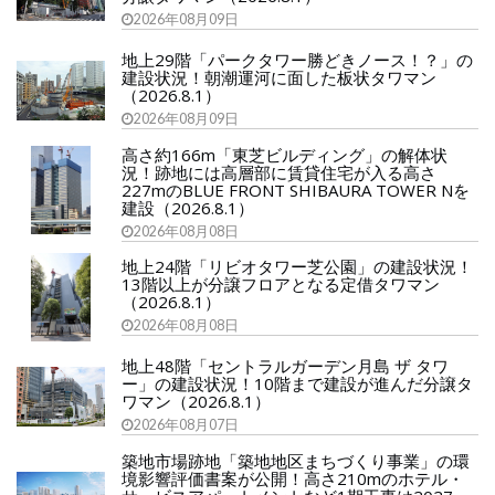
2026年08月09日
地上29階「パークタワー勝どきノース！？」の
建設状況！朝潮運河に面した板状タワマン
（2026.8.1）
2026年08月09日
高さ約166m「東芝ビルディング」の解体状
況！跡地には高層部に賃貸住宅が入る高さ
227mのBLUE FRONT SHIBAURA TOWER Nを
建設（2026.8.1）
2026年08月08日
地上24階「リビオタワー芝公園」の建設状況！
13階以上が分譲フロアとなる定借タワマン
（2026.8.1）
2026年08月08日
地上48階「セントラルガーデン月島 ザ タワ
ー」の建設状況！10階まで建設が進んだ分譲タ
ワマン（2026.8.1）
2026年08月07日
築地市場跡地「築地地区まちづくり事業」の環
境影響評価書案が公開！高さ210mのホテル・