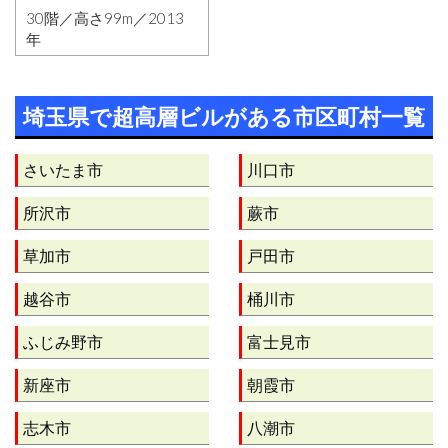
30階／高さ99m／2013
年
埼玉県で超高層ビルがある市区町村一覧
さいたま市
川口市
所沢市
蕨市
草加市
戸田市
越谷市
桶川市
ふじみ野市
富士見市
新座市
朝霞市
志木市
八潮市