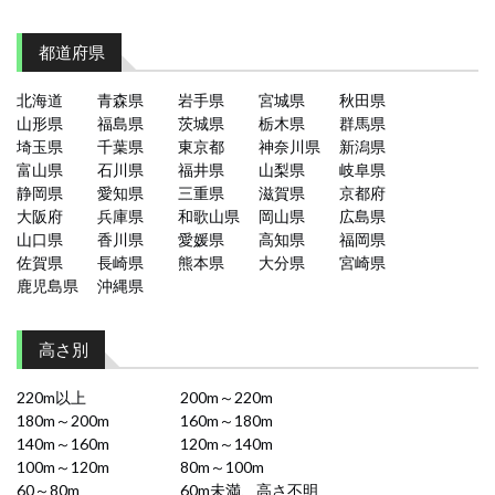
都道府県
北海道
青森県
岩手県
宮城県
秋田県
山形県
福島県
茨城県
栃木県
群馬県
埼玉県
千葉県
東京都
神奈川県
新潟県
富山県
石川県
福井県
山梨県
岐阜県
静岡県
愛知県
三重県
滋賀県
京都府
大阪府
兵庫県
和歌山県
岡山県
広島県
山口県
香川県
愛媛県
高知県
福岡県
佐賀県
長崎県
熊本県
大分県
宮崎県
鹿児島県
沖縄県
高さ別
220m以上
200m～220m
180m～200m
160m～180m
140m～160m
120m～140m
100m～120m
80m～100m
60～80m
60m未満、高さ不明