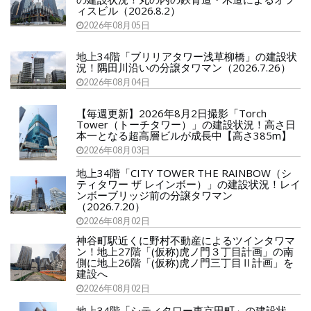
ィスビル（2026.8.2）
2026年08月05日
地上34階「ブリリアタワー浅草柳橋」の建設状
況！隅田川沿いの分譲タワマン（2026.7.26）
2026年08月04日
【毎週更新】2026年8月2日撮影「Torch
Tower（トーチタワー）」の建設状況！高さ日
本一となる超高層ビルが成長中【高さ385m】
2026年08月03日
地上34階「CITY TOWER THE RAINBOW（シ
ティタワー ザ レインボー）」の建設状況！レイ
ンボーブリッジ前の分譲タワマン
（2026.7.20）
2026年08月02日
神谷町駅近くに野村不動産によるツインタワマ
ン！地上27階「(仮称)虎ノ門３丁目計画」の南
側に地上26階「(仮称)虎ノ門三丁目Ⅱ計画」を
建設へ
2026年08月02日
地上34階「シティタワー東京田町」の建設状