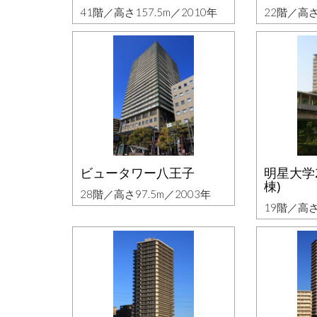
41階／高さ157.5m／2010年
22階／高さ
ビュータワー八王子
明星大学
棟)
28階／高さ97.5m／2003年
19階／高さ8