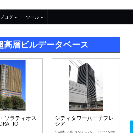
ブログ
ツール
超高層ビルデータベース
・ソラティオス
シティタワー八王子フレ
RATIO
シア
26階／高さ97.575m／2018年