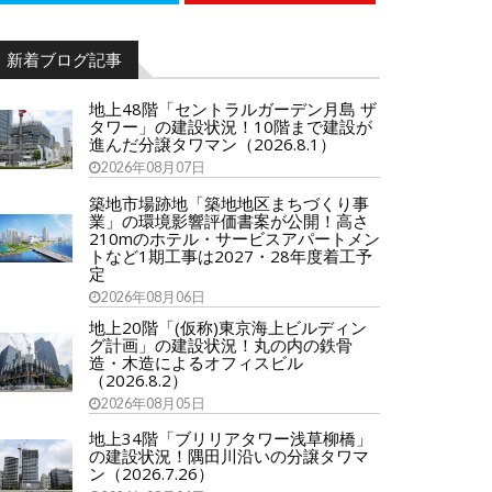
新着ブログ記事
地上48階「セントラルガーデン月島 ザ
タワー」の建設状況！10階まで建設が
進んだ分譲タワマン（2026.8.1）
2026年08月07日
築地市場跡地「築地地区まちづくり事
業」の環境影響評価書案が公開！高さ
210mのホテル・サービスアパートメン
トなど1期工事は2027・28年度着工予
定
2026年08月06日
地上20階「(仮称)東京海上ビルディン
グ計画」の建設状況！丸の内の鉄骨
造・木造によるオフィスビル
（2026.8.2）
2026年08月05日
地上34階「ブリリアタワー浅草柳橋」
の建設状況！隅田川沿いの分譲タワマ
ン（2026.7.26）