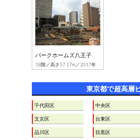
パークホームズ八王子
18階／高さ57.17m／2017年
東京都で超高層
千代田区
中央区
文京区
台東区
品川区
目黒区