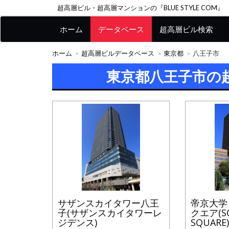
超高層ビル・超高層マンションの『BLUE STYLE COM』
ホーム
データベース
超高層ビル検索
ホーム
超高層ビルデータベース
東京都
八王子市
東京都八王子市の
サザンスカイタワー八王
帝京大学
子(サザンスカイタワーレ
クエア(SO
ジデンス)
SQUARE)