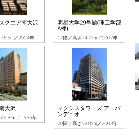
スクエア南大沢
明星大学29号館(理工学部
A棟)
75.6m／2004年
17階／高さ74.77m／2007年
南大沢
マクシスタワーズ アーバ
ンデュオ
64.94m／1996年
20階／高さ59.89m／2003年