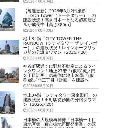
2026年08月04日
【毎週更新】2026年8月2日撮影
「Torch Tower（トーチタワー）」の
建設状況！高さ日本一となる超高層ビ
ルが成長中【高さ385m】
2026年08月03日
地上34階「CITY TOWER THE
RAINBOW（シティタワー ザ レインボ
ー）」の建設状況！レインボーブリッ
ジ前の分譲タワマン（2026.7.20）
2026年08月02日
神谷町駅近くに野村不動産によるツイ
ンタワマン！地上27階「(仮称)虎ノ門
３丁目計画」の南側に地上26階「(仮
称)虎ノ門三丁目Ⅱ計画」を建設へ
2026年08月02日
地上34階「シティタワー東京田町」の
建設状況！田町駅徒歩圏の分譲タワマ
ン（2026.7.20）
2026年08月01日
日本橋の大規模再開発「日本橋一丁目
東地区第一種市街地再開発事業」の既