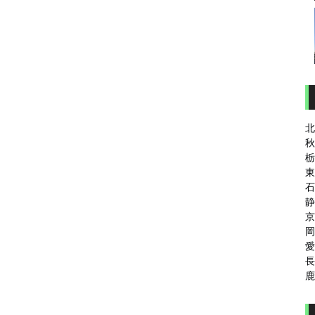
北
秋
栃
東
石
静
京
岡
愛
長
鹿