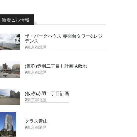
新着ビル情報
ザ・パークハウス 赤羽台タワー&レジ
デンス
東京都北区
(仮称)赤羽二丁目Ⅱ計画 A敷地
東京都北区
(仮称)赤羽二丁目計画
東京都北区
クラス青山
東京都港区