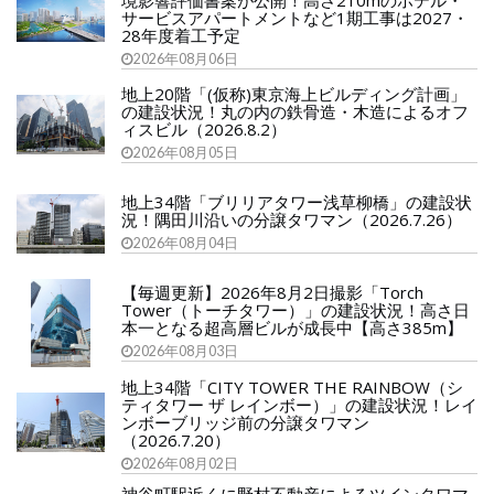
境影響評価書案が公開！高さ210mのホテル・
サービスアパートメントなど1期工事は2027・
28年度着工予定
2026年08月06日
地上20階「(仮称)東京海上ビルディング計画」
の建設状況！丸の内の鉄骨造・木造によるオフ
ィスビル（2026.8.2）
2026年08月05日
地上34階「ブリリアタワー浅草柳橋」の建設状
況！隅田川沿いの分譲タワマン（2026.7.26）
2026年08月04日
【毎週更新】2026年8月2日撮影「Torch
Tower（トーチタワー）」の建設状況！高さ日
本一となる超高層ビルが成長中【高さ385m】
2026年08月03日
地上34階「CITY TOWER THE RAINBOW（シ
ティタワー ザ レインボー）」の建設状況！レイ
ンボーブリッジ前の分譲タワマン
（2026.7.20）
2026年08月02日