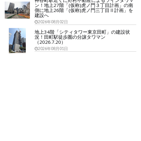
神谷町駅近くに野村不動産によるツインタワマ
ン！地上27階「(仮称)虎ノ門３丁目計画」の南
側に地上26階「(仮称)虎ノ門三丁目Ⅱ計画」を
建設へ
2026年08月02日
地上34階「シティタワー東京田町」の建設状
況！田町駅徒歩圏の分譲タワマン
（2026.7.20）
2026年08月01日