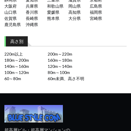
大阪府
兵庫県
和歌山県
岡山県
広島県
山口県
香川県
愛媛県
高知県
福岡県
佐賀県
長崎県
熊本県
大分県
宮崎県
鹿児島県
沖縄県
高さ別
220m以上
200m～220m
180m～200m
160m～180m
140m～160m
120m～140m
100m～120m
80m～100m
60～80m
60m未満、高さ不明
超高層ビル・超高層マンションの