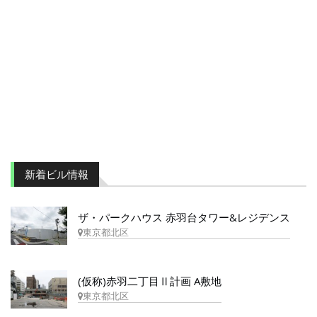
新着ビル情報
ザ・パークハウス 赤羽台タワー&レジデンス
東京都北区
(仮称)赤羽二丁目Ⅱ計画 A敷地
東京都北区