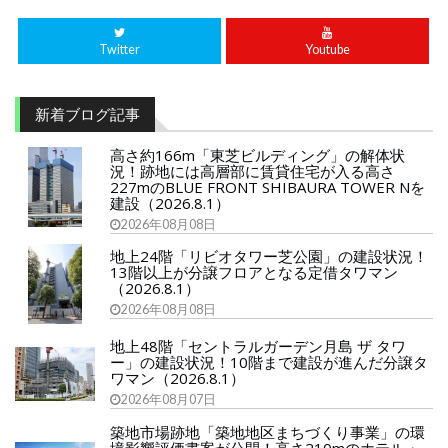
Twitter
Youtube
新着ブログ記事
高さ約166m「東芝ビルディング」の解体状
況！跡地には高層部に賃貸住宅が入る高さ
227mのBLUE FRONT SHIBAURA TOWER Nを
建設（2026.8.1）
2026年08月08日
地上24階「リビオタワー芝公園」の建設状況！
13階以上が分譲フロアとなる定借タワマン
（2026.8.1）
2026年08月08日
地上48階「セントラルガーデン月島 ザ タワ
ー」の建設状況！10階まで建設が進んだ分譲タ
ワマン（2026.8.1）
2026年08月07日
築地市場跡地「築地地区まちづくり事業」の環