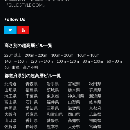
『BLUE STYLE COM』
Follow Us
高さ別の超高層ビル一覧
220m以上
200m～220m
180m～200m
160m～180m
140m～160m
120m～140m
100m～120m
80m～100m
60～80m
60m未満、高さ不明
都道府県別の超高層ビル一覧
北海道
青森県
岩手県
宮城県
秋田県
山形県
福島県
茨城県
栃木県
群馬県
埼玉県
千葉県
東京都
神奈川県
新潟県
富山県
石川県
福井県
山梨県
岐阜県
静岡県
愛知県
三重県
滋賀県
京都府
大阪府
兵庫県
和歌山県
岡山県
広島県
山口県
香川県
愛媛県
高知県
福岡県
佐賀県
長崎県
熊本県
大分県
宮崎県