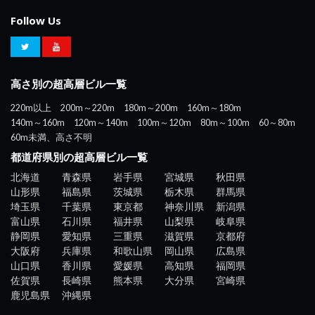
Follow Us
高さ別の超高層ビル一覧
220m以上
200m～220m
180m～200m
160m～180m
140m～160m
120m～140m
100m～120m
80m～100m
60～80m
60m未満、高さ不明
都道府県別の超高層ビル一覧
北海道
青森県
岩手県
宮城県
秋田県
山形県
福島県
茨城県
栃木県
群馬県
埼玉県
千葉県
東京都
神奈川県
新潟県
富山県
石川県
福井県
山梨県
岐阜県
静岡県
愛知県
三重県
滋賀県
京都府
大阪府
兵庫県
和歌山県
岡山県
広島県
山口県
香川県
愛媛県
高知県
福岡県
佐賀県
長崎県
熊本県
大分県
宮崎県
鹿児島県
沖縄県