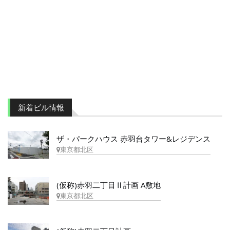
新着ビル情報
ザ・パークハウス 赤羽台タワー&レジデンス
東京都北区
(仮称)赤羽二丁目Ⅱ計画 A敷地
東京都北区