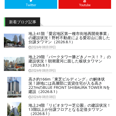
Twitter
Youtube
新着ブログ記事
地上41階「愛宕地区第一種市街地再開発事業」
の建設状況！野村不動産による愛宕山に面した
分譲タワマン（2026.8.1）
2026年08月09日
地上29階「パークタワー勝どきノース！？」の
建設状況！朝潮運河に面した板状タワマン
（2026.8.1）
2026年08月09日
高さ約166m「東芝ビルディング」の解体状
況！跡地には高層部に賃貸住宅が入る高さ
227mのBLUE FRONT SHIBAURA TOWER Nを
建設（2026.8.1）
2026年08月08日
地上24階「リビオタワー芝公園」の建設状況！
13階以上が分譲フロアとなる定借タワマン
（2026.8.1）