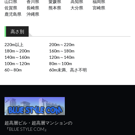
山口県
香川県
愛媛県
高知県
福岡県
佐賀県
長崎県
熊本県
大分県
宮崎県
鹿児島県
沖縄県
高さ別
220m以上
200m～220m
180m～200m
160m～180m
140m～160m
120m～140m
100m～120m
80m～100m
60～80m
60m未満、高さ不明
超高層ビル・超高層マンションの
『BLUE STYLE COM』