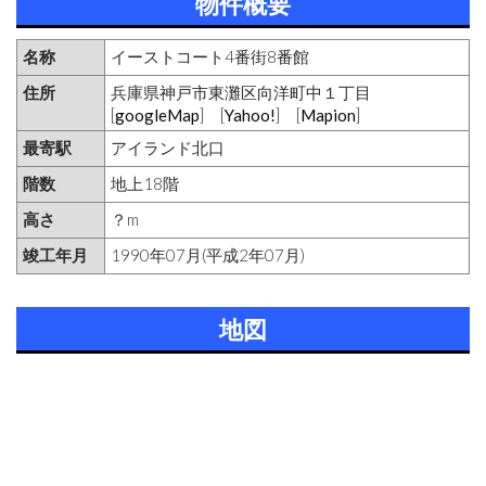
物件概要
名称
イーストコート4番街8番館
住所
兵庫県神戸市東灘区向洋町中１丁目
[
googleMap
] [
Yahoo!
] [
Mapion
]
最寄駅
アイランド北口
階数
地上18階
高さ
？m
竣工年月
1990年07月(平成2年07月)
地図