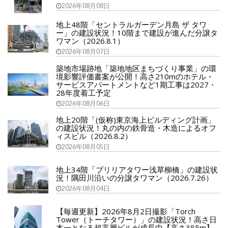
2026年08月08日
地上48階「セントラルガーデン月島 ザ タワ
ー」の建設状況！10階まで建設が進んだ分譲タ
ワマン（2026.8.1）
2026年08月07日
築地市場跡地「築地地区まちづくり事業」の環
境影響評価書案が公開！高さ210mのホテル・
サービスアパートメントなど1期工事は2027・
28年度着工予定
2026年08月06日
地上20階「(仮称)東京海上ビルディング計画」
の建設状況！丸の内の鉄骨造・木造によるオフ
ィスビル（2026.8.2）
2026年08月05日
地上34階「ブリリアタワー浅草柳橋」の建設状
況！隅田川沿いの分譲タワマン（2026.7.26）
2026年08月04日
【毎週更新】2026年8月2日撮影「Torch
Tower（トーチタワー）」の建設状況！高さ日
本一となる超高層ビルが成長中【高さ385m】