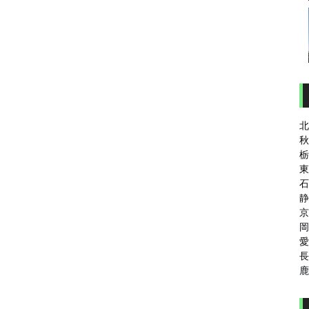
北
秋
栃
東
石
静
京
岡
愛
長
鹿