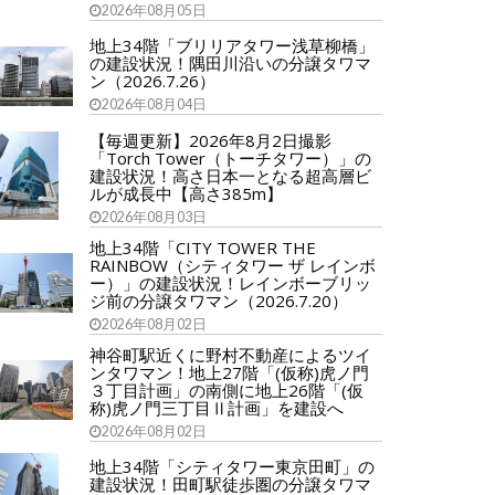
2026年08月05日
地上34階「ブリリアタワー浅草柳橋」
の建設状況！隅田川沿いの分譲タワマ
ン（2026.7.26）
2026年08月04日
【毎週更新】2026年8月2日撮影
「Torch Tower（トーチタワー）」の
建設状況！高さ日本一となる超高層ビ
ルが成長中【高さ385m】
2026年08月03日
地上34階「CITY TOWER THE
RAINBOW（シティタワー ザ レインボ
ー）」の建設状況！レインボーブリッ
ジ前の分譲タワマン（2026.7.20）
2026年08月02日
神谷町駅近くに野村不動産によるツイ
ンタワマン！地上27階「(仮称)虎ノ門
３丁目計画」の南側に地上26階「(仮
称)虎ノ門三丁目Ⅱ計画」を建設へ
2026年08月02日
地上34階「シティタワー東京田町」の
建設状況！田町駅徒歩圏の分譲タワマ