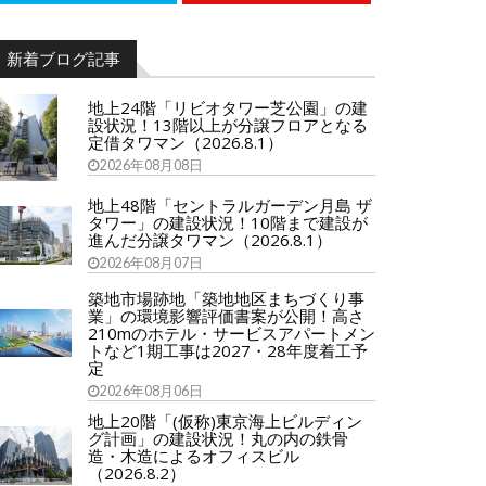
新着ブログ記事
地上24階「リビオタワー芝公園」の建
設状況！13階以上が分譲フロアとなる
定借タワマン（2026.8.1）
2026年08月08日
地上48階「セントラルガーデン月島 ザ
タワー」の建設状況！10階まで建設が
進んだ分譲タワマン（2026.8.1）
2026年08月07日
築地市場跡地「築地地区まちづくり事
業」の環境影響評価書案が公開！高さ
210mのホテル・サービスアパートメン
トなど1期工事は2027・28年度着工予
定
2026年08月06日
地上20階「(仮称)東京海上ビルディン
グ計画」の建設状況！丸の内の鉄骨
造・木造によるオフィスビル
（2026.8.2）