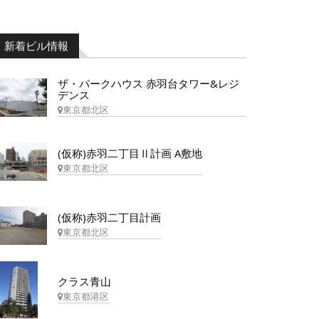
新着ビル情報
ザ・パークハウス 赤羽台タワー&レジ
デンス
東京都北区
(仮称)赤羽二丁目Ⅱ計画 A敷地
東京都北区
(仮称)赤羽二丁目計画
東京都北区
クラス青山
東京都港区