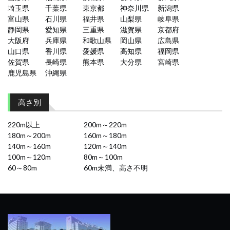
埼玉県
千葉県
東京都
神奈川県
新潟県
富山県
石川県
福井県
山梨県
岐阜県
静岡県
愛知県
三重県
滋賀県
京都府
大阪府
兵庫県
和歌山県
岡山県
広島県
山口県
香川県
愛媛県
高知県
福岡県
佐賀県
長崎県
熊本県
大分県
宮崎県
鹿児島県
沖縄県
高さ別
220m以上
200m～220m
180m～200m
160m～180m
140m～160m
120m～140m
100m～120m
80m～100m
60～80m
60m未満、高さ不明