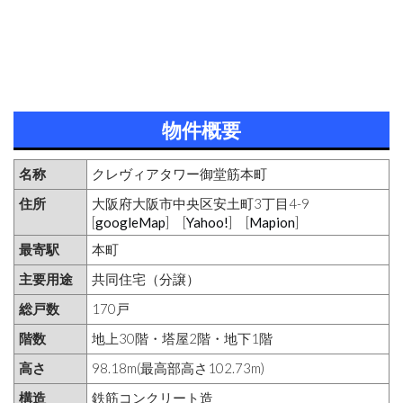
物件概要
名称
クレヴィアタワー御堂筋本町
住所
大阪府大阪市中央区安土町3丁目4-9
[
googleMap
] [
Yahoo!
] [
Mapion
]
最寄駅
本町
主要用途
共同住宅（分譲）
総戸数
170戸
階数
地上30階・塔屋2階・地下1階
高さ
98.18m(最高部高さ102.73m)
構造
鉄筋コンクリート造