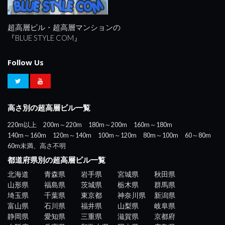
超高層ビル・超高層マンションの
『BLUE STYLE COM』
Follow Us
高さ別の超高層ビル一覧
220m以上
200m～220m
180m～200m
160m～180m
140m～160m
120m～140m
100m～120m
80m～100m
60～80m
60m未満、高さ不明
都道府県別の超高層ビル一覧
北海道
青森県
岩手県
宮城県
秋田県
山形県
福島県
茨城県
栃木県
群馬県
埼玉県
千葉県
東京都
神奈川県
新潟県
富山県
石川県
福井県
山梨県
岐阜県
静岡県
愛知県
三重県
滋賀県
京都府