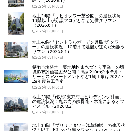
2026年08月08日
地上24階「リビオタワー芝公園」の建設状況！
13階以上が分譲フロアとなる定借タワマン
（2026.8.1）
2026年08月08日
地上48階「セントラルガーデン月島 ザ タワ
ー」の建設状況！10階まで建設が進んだ分譲タ
ワマン（2026.8.1）
2026年08月07日
築地市場跡地「築地地区まちづくり事業」の環
境影響評価書案が公開！高さ210mのホテル・
サービスアパートメントなど1期工事は2027・
28年度着工予定
2026年08月06日
地上20階「(仮称)東京海上ビルディング計画」
の建設状況！丸の内の鉄骨造・木造によるオフ
ィスビル（2026.8.2）
2026年08月05日
地上34階「ブリリアタワー浅草柳橋」の建設状
況！隅田川沿いの分譲タワマン（2026.7.26）