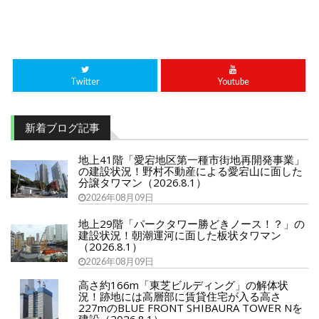
Twitter
Youtube
新着ブログ記事
地上41階「愛宕地区第一種市街地再開発事業」
の建設状況！野村不動産による愛宕山に面した
分譲タワマン（2026.8.1）
2026年08月09日
地上29階「パークタワー勝どきノース！？」の
建設状況！朝潮運河に面した板状タワマン
（2026.8.1）
2026年08月09日
高さ約166m「東芝ビルディング」の解体状
況！跡地には高層部に賃貸住宅が入る高さ
227mのBLUE FRONT SHIBAURA TOWER Nを
建設（2026.8.1）