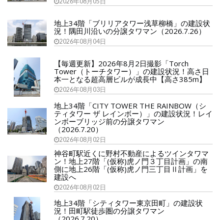
2026年08月05日
地上34階「ブリリアタワー浅草柳橋」の建設状
況！隅田川沿いの分譲タワマン（2026.7.26）
2026年08月04日
【毎週更新】2026年8月2日撮影「Torch
Tower（トーチタワー）」の建設状況！高さ日
本一となる超高層ビルが成長中【高さ385m】
2026年08月03日
地上34階「CITY TOWER THE RAINBOW（シ
ティタワー ザ レインボー）」の建設状況！レイ
ンボーブリッジ前の分譲タワマン
（2026.7.20）
2026年08月02日
神谷町駅近くに野村不動産によるツインタワマ
ン！地上27階「(仮称)虎ノ門３丁目計画」の南
側に地上26階「(仮称)虎ノ門三丁目Ⅱ計画」を
建設へ
2026年08月02日
地上34階「シティタワー東京田町」の建設状
況！田町駅徒歩圏の分譲タワマン
（2026.7.20）