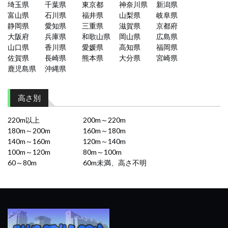
埼玉県
千葉県
東京都
神奈川県
新潟県
富山県
石川県
福井県
山梨県
岐阜県
静岡県
愛知県
三重県
滋賀県
京都府
大阪府
兵庫県
和歌山県
岡山県
広島県
山口県
香川県
愛媛県
高知県
福岡県
佐賀県
長崎県
熊本県
大分県
宮崎県
鹿児島県
沖縄県
高さ別
220m以上
200m～220m
180m～200m
160m～180m
140m～160m
120m～140m
100m～120m
80m～100m
60～80m
60m未満、高さ不明