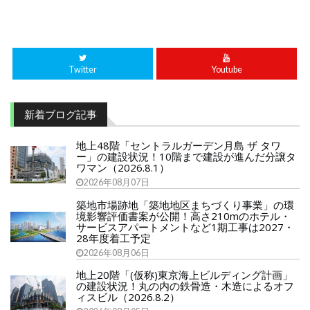
Twitter
Youtube
新着ブログ記事
地上48階「セントラルガーデン月島 ザ タワ
ー」の建設状況！10階まで建設が進んだ分譲タ
ワマン（2026.8.1）
2026年08月07日
築地市場跡地「築地地区まちづくり事業」の環
境影響評価書案が公開！高さ210mのホテル・
サービスアパートメントなど1期工事は2027・
28年度着工予定
2026年08月06日
地上20階「(仮称)東京海上ビルディング計画」
の建設状況！丸の内の鉄骨造・木造によるオフ
ィスビル（2026.8.2）