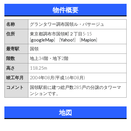
物件概要
名称
グランタワー調布国領ル・パサージュ
住所
東京都調布市国領町２丁目5-15
[
googleMap
] [
Yahoo!
] [
Mapion
]
最寄駅
国領
階数
地上34階・地下2階
高さ
118.25m
竣工年月
2004年08月(平成16年08月)
コメント
国領駅前に建つ総戸数285戸の分譲のタワーマ
ンションです。
地図