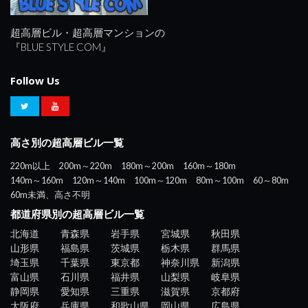
超高層ビル・超高層マンションの
『BLUE STYLE COM』
Follow Us
高さ別の超高層ビル一覧
220m以上
200m～220m
180m～200m
160m～180m
140m～160m
120m～140m
100m～120m
80m～100m
60～80m
60m未満、高さ不明
都道府県別の超高層ビル一覧
北海道
青森県
岩手県
宮城県
秋田県
山形県
福島県
茨城県
栃木県
群馬県
埼玉県
千葉県
東京都
神奈川県
新潟県
富山県
石川県
福井県
山梨県
岐阜県
静岡県
愛知県
三重県
滋賀県
京都府
大阪府
兵庫県
和歌山県
岡山県
広島県