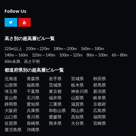
Follow Us
高さ別の超高層ビル一覧
220m以上
200m～220m
180m～200m
160m～180m
140m～160m
120m～140m
100m～120m
80m～100m
60～80m
60m未満、高さ不明
都道府県別の超高層ビル一覧
北海道
青森県
岩手県
宮城県
秋田県
山形県
福島県
茨城県
栃木県
群馬県
埼玉県
千葉県
東京都
神奈川県
新潟県
富山県
石川県
福井県
山梨県
岐阜県
静岡県
愛知県
三重県
滋賀県
京都府
大阪府
兵庫県
和歌山県
岡山県
広島県
山口県
香川県
愛媛県
高知県
福岡県
佐賀県
長崎県
熊本県
大分県
宮崎県
鹿児島県
沖縄県