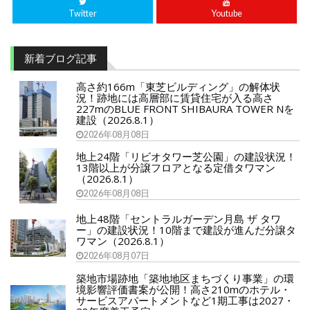
Twitter
Youtube
新着ブログ記事
高さ約166m「東芝ビルディング」の解体状
況！跡地には高層部に賃貸住宅が入る高さ
227mのBLUE FRONT SHIBAURA TOWER Nを
建設（2026.8.1）
2026年08月08日
地上24階「リビオタワー芝公園」の建設状況！
13階以上が分譲フロアとなる定借タワマン
（2026.8.1）
2026年08月08日
地上48階「セントラルガーデン月島 ザ タワ
ー」の建設状況！10階まで建設が進んだ分譲タ
ワマン（2026.8.1）
2026年08月07日
築地市場跡地「築地地区まちづくり事業」の環
境影響評価書案が公開！高さ210mのホテル・
サービスアパートメントなど1期工事は2027・