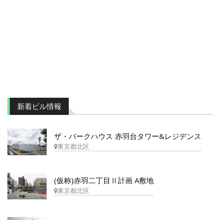
新着ビル情報
ザ・パークハウス 赤羽台タワー&レジデンス
東京都北区
(仮称)赤羽二丁目Ⅱ計画 A敷地
東京都北区