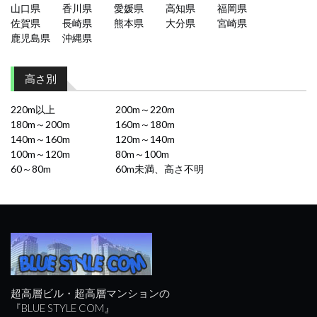
山口県
香川県
愛媛県
高知県
福岡県
佐賀県
長崎県
熊本県
大分県
宮崎県
鹿児島県
沖縄県
高さ別
220m以上
200m～220m
180m～200m
160m～180m
140m～160m
120m～140m
100m～120m
80m～100m
60～80m
60m未満、高さ不明
超高層ビル・超高層マンションの
『BLUE STYLE COM』