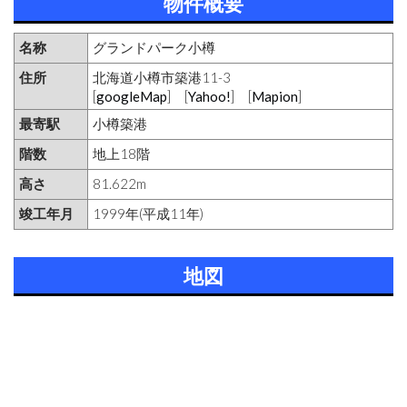
物件概要
名称
グランドパーク小樽
住所
北海道小樽市築港11-3
[
googleMap
] [
Yahoo!
] [
Mapion
]
最寄駅
小樽築港
階数
地上18階
高さ
81.622m
竣工年月
1999年(平成11年)
地図