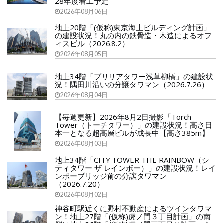
28年度着工予定
2026年08月06日
地上20階「(仮称)東京海上ビルディング計画」
の建設状況！丸の内の鉄骨造・木造によるオフ
ィスビル（2026.8.2）
2026年08月05日
地上34階「ブリリアタワー浅草柳橋」の建設状
況！隅田川沿いの分譲タワマン（2026.7.26）
2026年08月04日
【毎週更新】2026年8月2日撮影「Torch
Tower（トーチタワー）」の建設状況！高さ日
本一となる超高層ビルが成長中【高さ385m】
2026年08月03日
地上34階「CITY TOWER THE RAINBOW（シ
ティタワー ザ レインボー）」の建設状況！レイ
ンボーブリッジ前の分譲タワマン
（2026.7.20）
2026年08月02日
神谷町駅近くに野村不動産によるツインタワマ
ン！地上27階「(仮称)虎ノ門３丁目計画」の南