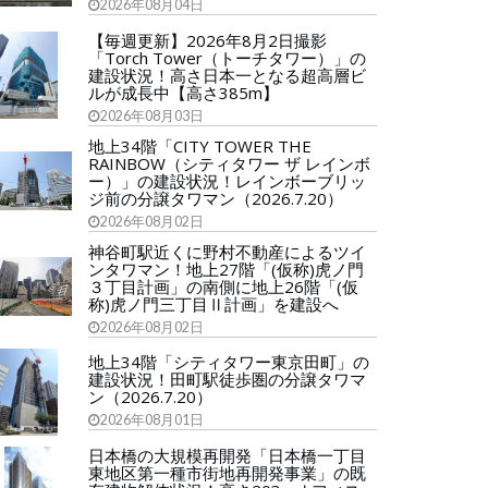
2026年08月04日
【毎週更新】2026年8月2日撮影
「Torch Tower（トーチタワー）」の
建設状況！高さ日本一となる超高層ビ
ルが成長中【高さ385m】
2026年08月03日
地上34階「CITY TOWER THE
RAINBOW（シティタワー ザ レインボ
ー）」の建設状況！レインボーブリッ
ジ前の分譲タワマン（2026.7.20）
2026年08月02日
神谷町駅近くに野村不動産によるツイ
ンタワマン！地上27階「(仮称)虎ノ門
３丁目計画」の南側に地上26階「(仮
称)虎ノ門三丁目Ⅱ計画」を建設へ
2026年08月02日
地上34階「シティタワー東京田町」の
建設状況！田町駅徒歩圏の分譲タワマ
ン（2026.7.20）
2026年08月01日
日本橋の大規模再開発「日本橋一丁目
東地区第一種市街地再開発事業」の既