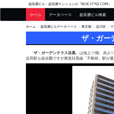
超高層ビル・超高層マンションの『BLUE STYLE COM』
ホーム
データベース
超高層ビル検索
ホーム
超高層ビルデータベース
東京都
品川区
ザ
ザ・ガー
「
ザ・ガーデンテラス目黒
」は地上19階、高さ5
反田駅も徒歩圏ですが東急目黒線「不動前」駅が最