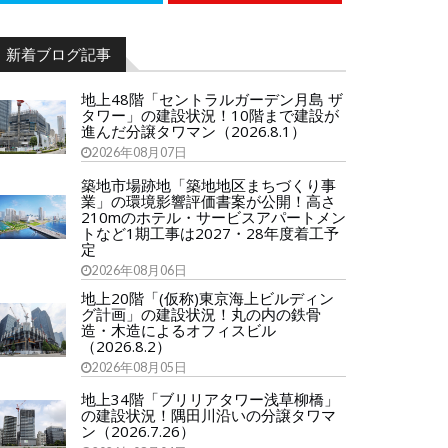
新着ブログ記事
地上48階「セントラルガーデン月島 ザ
タワー」の建設状況！10階まで建設が
進んだ分譲タワマン（2026.8.1）
2026年08月07日
築地市場跡地「築地地区まちづくり事
業」の環境影響評価書案が公開！高さ
210mのホテル・サービスアパートメン
トなど1期工事は2027・28年度着工予
定
2026年08月06日
地上20階「(仮称)東京海上ビルディン
グ計画」の建設状況！丸の内の鉄骨
造・木造によるオフィスビル
（2026.8.2）
2026年08月05日
地上34階「ブリリアタワー浅草柳橋」
の建設状況！隅田川沿いの分譲タワマ
ン（2026.7.26）