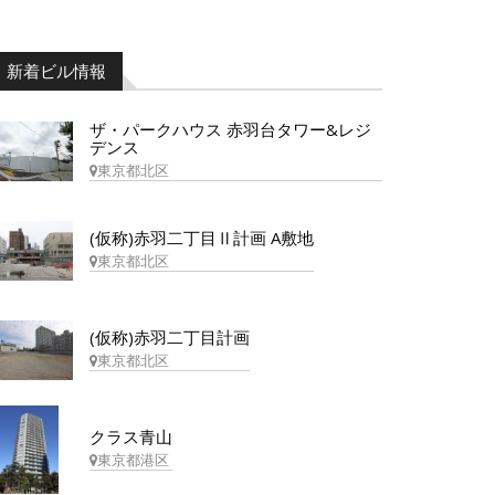
新着ビル情報
ザ・パークハウス 赤羽台タワー&レジ
デンス
東京都北区
(仮称)赤羽二丁目Ⅱ計画 A敷地
東京都北区
(仮称)赤羽二丁目計画
東京都北区
クラス青山
東京都港区