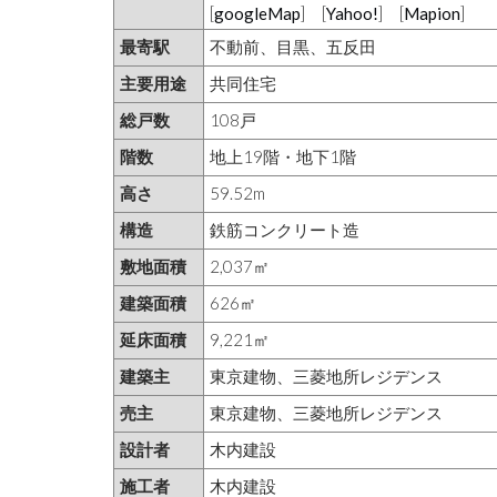
[
googleMap
] [
Yahoo!
] [
Mapion
]
最寄駅
不動前、目黒、五反田
主要用途
共同住宅
総戸数
108戸
階数
地上19階・地下1階
高さ
59.52m
構造
鉄筋コンクリート造
敷地面積
2,037㎡
建築面積
626㎡
延床面積
9,221㎡
建築主
東京建物、三菱地所レジデンス
売主
東京建物、三菱地所レジデンス
設計者
木内建設
施工者
木内建設