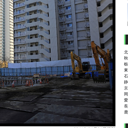
北
秋
栃
東
石
静
京
岡
愛
長
鹿