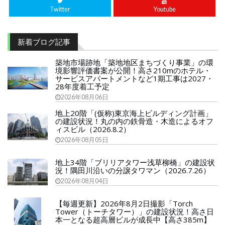
Twitter
Youtube
新着ブログ記事
築地市場跡地「築地地区まちづくり事業」の環
境影響評価書案が公開！高さ210mのホテル・
サービスアパートメントなど1期工事は2027・
28年度着工予定
2026年08月06日
地上20階「(仮称)東京海上ビルディング計画」
の建設状況！丸の内の鉄骨造・木造によるオフ
ィスビル（2026.8.2）
2026年08月05日
地上34階「ブリリアタワー浅草柳橋」の建設状
況！隅田川沿いの分譲タワマン（2026.7.26）
2026年08月04日
【毎週更新】2026年8月2日撮影「Torch
Tower（トーチタワー）」の建設状況！高さ日
本一となる超高層ビルが成長中【高さ385m】