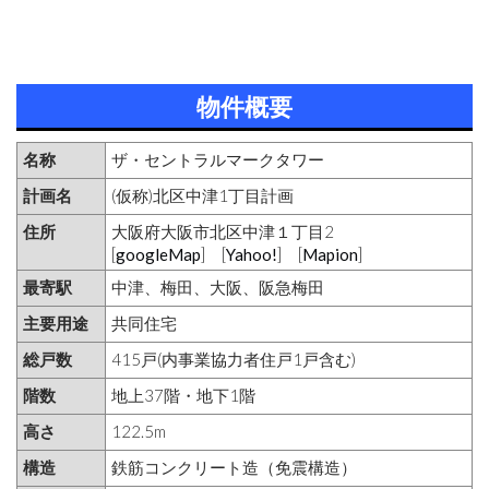
物件概要
名称
ザ・セントラルマークタワー
計画名
(仮称)北区中津1丁目計画
住所
大阪府大阪市北区中津１丁目2
[
googleMap
] [
Yahoo!
] [
Mapion
]
最寄駅
中津、梅田、大阪、阪急梅田
主要用途
共同住宅
総戸数
415戸(内事業協力者住戸1戸含む)
階数
地上37階・地下1階
高さ
122.5m
構造
鉄筋コンクリート造（免震構造）