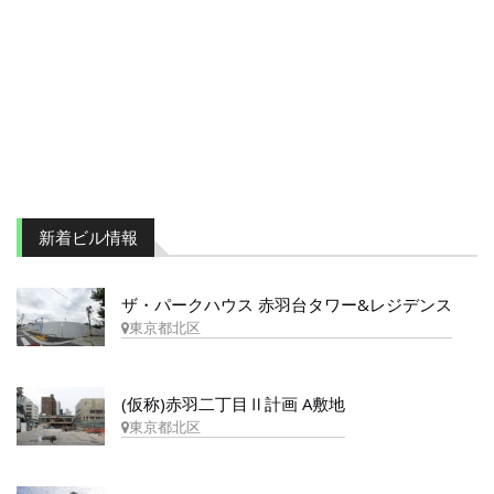
新着ビル情報
ザ・パークハウス 赤羽台タワー&レジデンス
東京都北区
(仮称)赤羽二丁目Ⅱ計画 A敷地
東京都北区