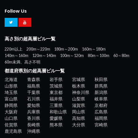
Follow Us
高さ別の超高層ビル一覧
220m以上
200m～220m
180m～200m
160m～180m
140m～160m
120m～140m
100m～120m
80m～100m
60～80m
60m未満、高さ不明
都道府県別の超高層ビル一覧
北海道
青森県
岩手県
宮城県
秋田県
山形県
福島県
茨城県
栃木県
群馬県
埼玉県
千葉県
東京都
神奈川県
新潟県
富山県
石川県
福井県
山梨県
岐阜県
静岡県
愛知県
三重県
滋賀県
京都府
大阪府
兵庫県
和歌山県
岡山県
広島県
山口県
香川県
愛媛県
高知県
福岡県
佐賀県
長崎県
熊本県
大分県
宮崎県
鹿児島県
沖縄県