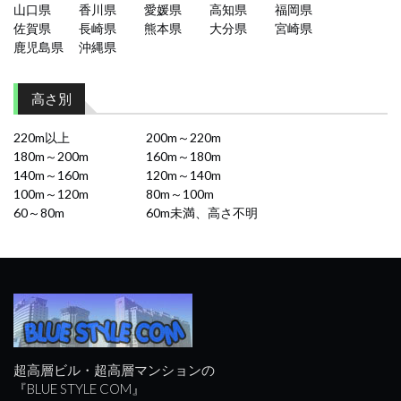
山口県
香川県
愛媛県
高知県
福岡県
佐賀県
長崎県
熊本県
大分県
宮崎県
鹿児島県
沖縄県
高さ別
220m以上
200m～220m
180m～200m
160m～180m
140m～160m
120m～140m
100m～120m
80m～100m
60～80m
60m未満、高さ不明
超高層ビル・超高層マンションの
『BLUE STYLE COM』