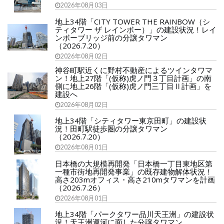
2026年08月03日
地上34階「CITY TOWER THE RAINBOW（シ
ティタワー ザ レインボー）」の建設状況！レイ
ンボーブリッジ前の分譲タワマン
（2026.7.20）
2026年08月02日
神谷町駅近くに野村不動産によるツインタワマ
ン！地上27階「(仮称)虎ノ門３丁目計画」の南
側に地上26階「(仮称)虎ノ門三丁目Ⅱ計画」を
建設へ
2026年08月02日
地上34階「シティタワー東京田町」の建設状
況！田町駅徒歩圏の分譲タワマン
（2026.7.20）
2026年08月01日
日本橋の大規模再開発「日本橋一丁目東地区第
一種市街地再開発事業」の既存建物解体状況！
高さ203mオフィス・高さ210mタワマンを計画
（2026.7.26）
2026年08月01日
地上34階「パークタワー品川天王洲」の建設状
況！天王洲運河に面した分譲タワマン