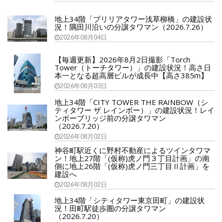
地上34階「ブリリアタワー浅草柳橋」の建設状
況！隅田川沿いの分譲タワマン（2026.7.26）
2026年08月04日
【毎週更新】2026年8月2日撮影「Torch
Tower（トーチタワー）」の建設状況！高さ日
本一となる超高層ビルが成長中【高さ385m】
2026年08月03日
地上34階「CITY TOWER THE RAINBOW（シ
ティタワー ザ レインボー）」の建設状況！レイ
ンボーブリッジ前の分譲タワマン
（2026.7.20）
2026年08月02日
神谷町駅近くに野村不動産によるツインタワマ
ン！地上27階「(仮称)虎ノ門３丁目計画」の南
側に地上26階「(仮称)虎ノ門三丁目Ⅱ計画」を
建設へ
2026年08月02日
地上34階「シティタワー東京田町」の建設状
況！田町駅徒歩圏の分譲タワマン
（2026.7.20）