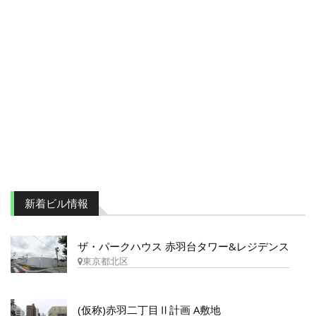
新着ビル情報
ザ・パークハウス 赤羽台タワー&レジデンス
東京都北区
(仮称)赤羽二丁目Ⅱ計画 A敷地