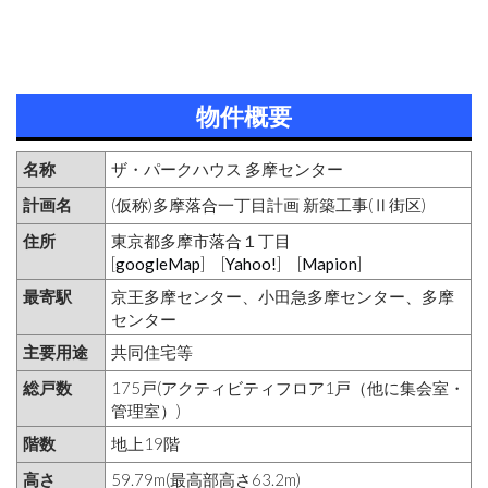
物件概要
名称
ザ・パークハウス 多摩センター
計画名
(仮称)多摩落合一丁目計画 新築工事(Ⅱ街区)
住所
東京都多摩市落合１丁目
[
googleMap
] [
Yahoo!
] [
Mapion
]
最寄駅
京王多摩センター、小田急多摩センター、多摩
センター
主要用途
共同住宅等
総戸数
175戸(アクティビティフロア1戸（他に集会室・
管理室）)
階数
地上19階
高さ
59.79m(最高部高さ63.2m)