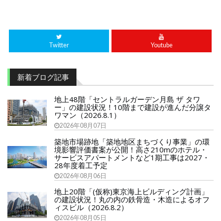
Twitter
Youtube
新着ブログ記事
地上48階「セントラルガーデン月島 ザ タワ
ー」の建設状況！10階まで建設が進んだ分譲タ
ワマン（2026.8.1）
2026年08月07日
築地市場跡地「築地地区まちづくり事業」の環
境影響評価書案が公開！高さ210mのホテル・
サービスアパートメントなど1期工事は2027・
28年度着工予定
2026年08月06日
地上20階「(仮称)東京海上ビルディング計画」
の建設状況！丸の内の鉄骨造・木造によるオフ
ィスビル（2026.8.2）
2026年08月05日