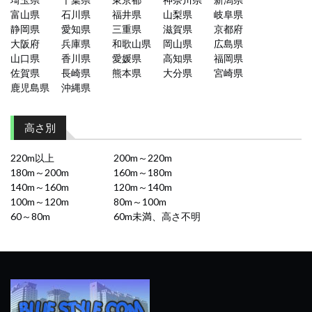
富山県
石川県
福井県
山梨県
岐阜県
静岡県
愛知県
三重県
滋賀県
京都府
大阪府
兵庫県
和歌山県
岡山県
広島県
山口県
香川県
愛媛県
高知県
福岡県
佐賀県
長崎県
熊本県
大分県
宮崎県
鹿児島県
沖縄県
高さ別
220m以上
200m～220m
180m～200m
160m～180m
140m～160m
120m～140m
100m～120m
80m～100m
60～80m
60m未満、高さ不明