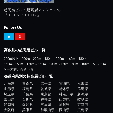
超高層ビル・超高層マンションの
『BLUE STYLE COM』
Follow Us
高さ別の超高層ビル一覧
220m以上
200m～220m
180m～200m
160m～180m
140m～160m
120m～140m
100m～120m
80m～100m
60～80m
60m未満、高さ不明
都道府県別の超高層ビル一覧
北海道
青森県
岩手県
宮城県
秋田県
山形県
福島県
茨城県
栃木県
群馬県
埼玉県
千葉県
東京都
神奈川県
新潟県
富山県
石川県
福井県
山梨県
岐阜県
静岡県
愛知県
三重県
滋賀県
京都府
大阪府
兵庫県
和歌山県
岡山県
広島県