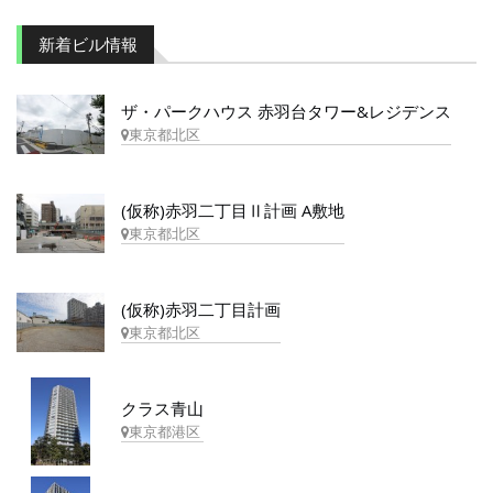
新着ビル情報
ザ・パークハウス 赤羽台タワー&レジデンス
東京都北区
(仮称)赤羽二丁目Ⅱ計画 A敷地
東京都北区
(仮称)赤羽二丁目計画
東京都北区
クラス青山
東京都港区