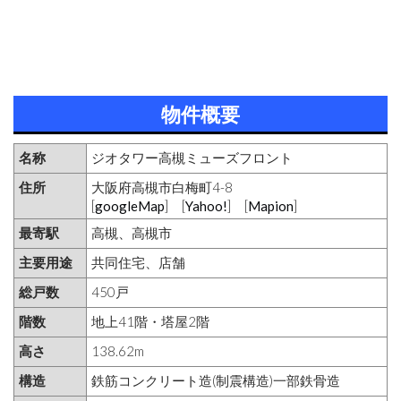
物件概要
名称
ジオタワー高槻ミューズフロント
住所
大阪府高槻市白梅町4-8
[
googleMap
] [
Yahoo!
] [
Mapion
]
最寄駅
高槻、高槻市
主要用途
共同住宅、店舗
総戸数
450戸
階数
地上41階・塔屋2階
高さ
138.62m
構造
鉄筋コンクリート造(制震構造)一部鉄骨造