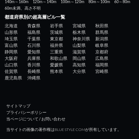
140m～160m
120m～140m
100m～120m
80m～100m
60～80m
60m未満、高さ不明
都道府県別の超高層ビル一覧
北海道
青森県
岩手県
宮城県
秋田県
山形県
福島県
茨城県
栃木県
群馬県
埼玉県
千葉県
東京都
神奈川県
新潟県
富山県
石川県
福井県
山梨県
岐阜県
静岡県
愛知県
三重県
滋賀県
京都府
大阪府
兵庫県
和歌山県
岡山県
広島県
山口県
香川県
愛媛県
高知県
福岡県
佐賀県
長崎県
熊本県
大分県
宮崎県
鹿児島県
沖縄県
サイトマップ
プライバシーポリシー
当ページについて / お問い合わせ
当サイトの画像の著作権はBLUE STYLE COMが所有しています。