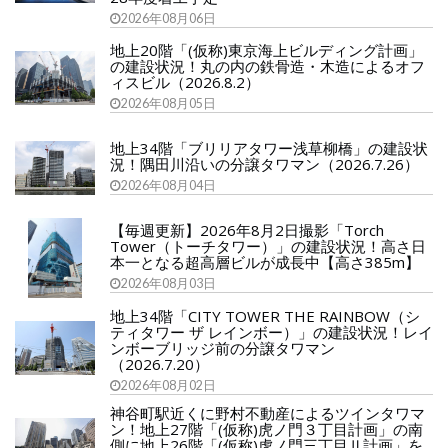
2026年08月06日
地上20階「(仮称)東京海上ビルディング計画」
の建設状況！丸の内の鉄骨造・木造によるオフ
ィスビル（2026.8.2）
2026年08月05日
地上34階「ブリリアタワー浅草柳橋」の建設状
況！隅田川沿いの分譲タワマン（2026.7.26）
2026年08月04日
【毎週更新】2026年8月2日撮影「Torch
Tower（トーチタワー）」の建設状況！高さ日
本一となる超高層ビルが成長中【高さ385m】
2026年08月03日
地上34階「CITY TOWER THE RAINBOW（シ
ティタワー ザ レインボー）」の建設状況！レイ
ンボーブリッジ前の分譲タワマン
（2026.7.20）
2026年08月02日
神谷町駅近くに野村不動産によるツインタワマ
ン！地上27階「(仮称)虎ノ門３丁目計画」の南
側に地上26階「(仮称)虎ノ門三丁目Ⅱ計画」を