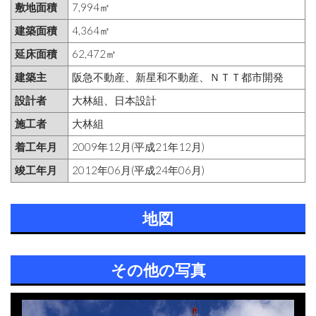
敷地面積
7,994㎡
建築面積
4,364㎡
延床面積
62,472㎡
建築主
阪急不動産、新星和不動産、ＮＴＴ都市開発
設計者
大林組、日本設計
施工者
大林組
着工年月
2009年12月(平成21年12月)
竣工年月
2012年06月(平成24年06月)
地図
その他の写真