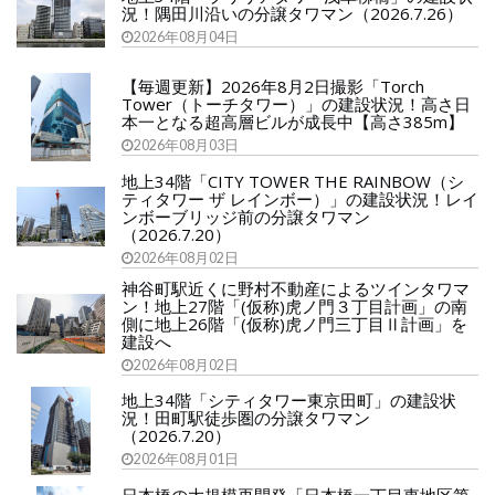
況！隅田川沿いの分譲タワマン（2026.7.26）
2026年08月04日
【毎週更新】2026年8月2日撮影「Torch
Tower（トーチタワー）」の建設状況！高さ日
本一となる超高層ビルが成長中【高さ385m】
2026年08月03日
地上34階「CITY TOWER THE RAINBOW（シ
ティタワー ザ レインボー）」の建設状況！レイ
ンボーブリッジ前の分譲タワマン
（2026.7.20）
2026年08月02日
神谷町駅近くに野村不動産によるツインタワマ
ン！地上27階「(仮称)虎ノ門３丁目計画」の南
側に地上26階「(仮称)虎ノ門三丁目Ⅱ計画」を
建設へ
2026年08月02日
地上34階「シティタワー東京田町」の建設状
況！田町駅徒歩圏の分譲タワマン
（2026.7.20）
2026年08月01日