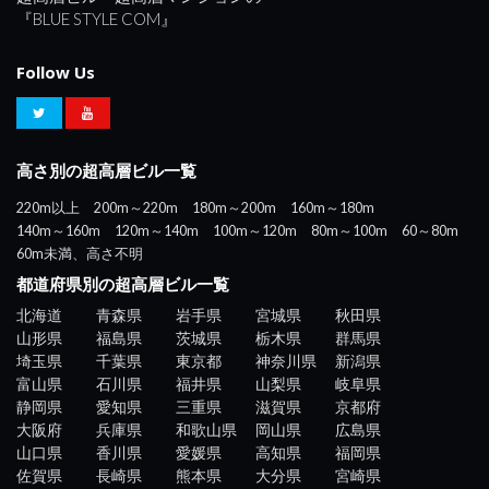
『BLUE STYLE COM』
Follow Us
高さ別の超高層ビル一覧
220m以上
200m～220m
180m～200m
160m～180m
140m～160m
120m～140m
100m～120m
80m～100m
60～80m
60m未満、高さ不明
都道府県別の超高層ビル一覧
北海道
青森県
岩手県
宮城県
秋田県
山形県
福島県
茨城県
栃木県
群馬県
埼玉県
千葉県
東京都
神奈川県
新潟県
富山県
石川県
福井県
山梨県
岐阜県
静岡県
愛知県
三重県
滋賀県
京都府
大阪府
兵庫県
和歌山県
岡山県
広島県
山口県
香川県
愛媛県
高知県
福岡県
佐賀県
長崎県
熊本県
大分県
宮崎県