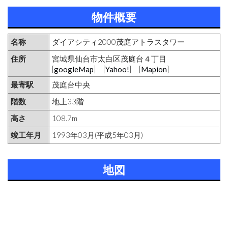
物件概要
名称
ダイアシティ2000茂庭アトラスタワー
住所
宮城県仙台市太白区茂庭台４丁目
[
googleMap
] [
Yahoo!
] [
Mapion
]
最寄駅
茂庭台中央
階数
地上33階
高さ
108.7m
竣工年月
1993年03月(平成5年03月)
地図