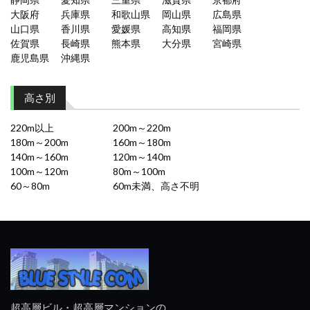
大阪府
兵庫県
和歌山県
岡山県
広島県
山口県
香川県
愛媛県
高知県
福岡県
佐賀県
長崎県
熊本県
大分県
宮崎県
鹿児島県
沖縄県
高さ別
220m以上
200m～220m
180m～200m
160m～180m
140m～160m
120m～140m
100m～120m
80m～100m
60～80m
60m未満、高さ不明
超高層ビル・超高層マンションの