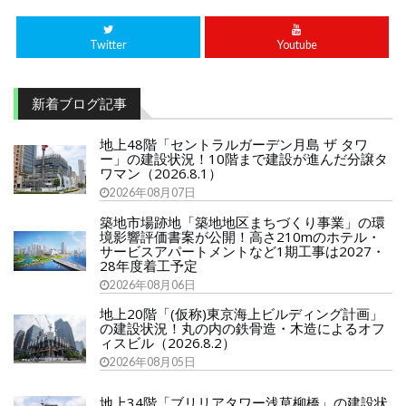
Twitter
Youtube
新着ブログ記事
地上48階「セントラルガーデン月島 ザ タワ
ー」の建設状況！10階まで建設が進んだ分譲タ
ワマン（2026.8.1）
2026年08月07日
築地市場跡地「築地地区まちづくり事業」の環
境影響評価書案が公開！高さ210mのホテル・
サービスアパートメントなど1期工事は2027・
28年度着工予定
2026年08月06日
地上20階「(仮称)東京海上ビルディング計画」
の建設状況！丸の内の鉄骨造・木造によるオフ
ィスビル（2026.8.2）
2026年08月05日
地上34階「ブリリアタワー浅草柳橋」の建設状