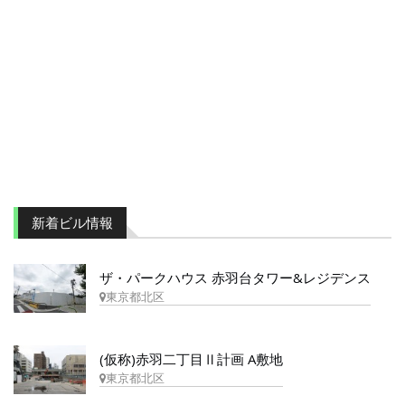
新着ビル情報
ザ・パークハウス 赤羽台タワー&レジデンス
東京都北区
(仮称)赤羽二丁目Ⅱ計画 A敷地
東京都北区