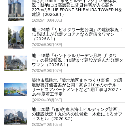
高さ約166m「東芝ビルディング」の解体状
況！跡地には高層部に賃貸住宅が入る高さ
227mのBLUE FRONT SHIBAURA TOWER Nを
建設（2026.8.1）
2026年08月08日
地上24階「リビオタワー芝公園」の建設状況！
13階以上が分譲フロアとなる定借タワマン
（2026.8.1）
2026年08月08日
地上48階「セントラルガーデン月島 ザ タワ
ー」の建設状況！10階まで建設が進んだ分譲タ
ワマン（2026.8.1）
2026年08月07日
築地市場跡地「築地地区まちづくり事業」の環
境影響評価書案が公開！高さ210mのホテル・
サービスアパートメントなど1期工事は2027・
28年度着工予定
2026年08月06日
地上20階「(仮称)東京海上ビルディング計画」
の建設状況！丸の内の鉄骨造・木造によるオフ
ィスビル（2026.8.2）
2026年08月05日