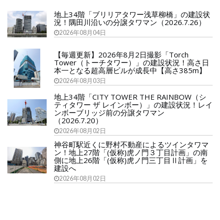
地上34階「ブリリアタワー浅草柳橋」の建設状
況！隅田川沿いの分譲タワマン（2026.7.26）
2026年08月04日
【毎週更新】2026年8月2日撮影「Torch
Tower（トーチタワー）」の建設状況！高さ日
本一となる超高層ビルが成長中【高さ385m】
2026年08月03日
地上34階「CITY TOWER THE RAINBOW（シ
ティタワー ザ レインボー）」の建設状況！レイ
ンボーブリッジ前の分譲タワマン
（2026.7.20）
2026年08月02日
神谷町駅近くに野村不動産によるツインタワマ
ン！地上27階「(仮称)虎ノ門３丁目計画」の南
側に地上26階「(仮称)虎ノ門三丁目Ⅱ計画」を
建設へ
2026年08月02日