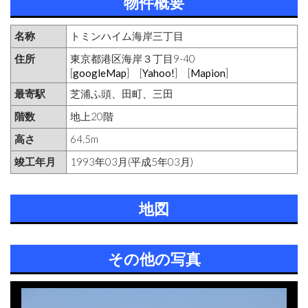
物件概要
名称
トミンハイム海岸三丁目
住所
東京都港区海岸３丁目9-40
[
googleMap
] [
Yahoo!
] [
Mapion
]
最寄駅
芝浦ふ頭、田町、三田
階数
地上20階
高さ
64.5m
竣工年月
1993年03月(平成5年03月)
地図
その他の写真