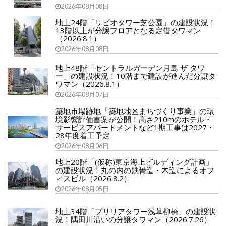
2026年08月08日
地上24階「リビオタワー芝公園」の建設状況！
13階以上が分譲フロアとなる定借タワマン
（2026.8.1）
2026年08月08日
地上48階「セントラルガーデン月島 ザ タワ
ー」の建設状況！10階まで建設が進んだ分譲タ
ワマン（2026.8.1）
2026年08月07日
築地市場跡地「築地地区まちづくり事業」の環
境影響評価書案が公開！高さ210mのホテル・
サービスアパートメントなど1期工事は2027・
28年度着工予定
2026年08月06日
地上20階「(仮称)東京海上ビルディング計画」
の建設状況！丸の内の鉄骨造・木造によるオフ
ィスビル（2026.8.2）
2026年08月05日
地上34階「ブリリアタワー浅草柳橋」の建設状
況！隅田川沿いの分譲タワマン（2026.7.26）