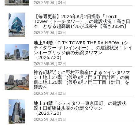
2026年08月04日
【毎週更新】2026年8月2日撮影「Torch
Tower（トーチタワー）」の建設状況！高さ日
本一となる超高層ビルが成長中【高さ385m】
2026年08月03日
地上34階「CITY TOWER THE RAINBOW（シ
ティタワー ザ レインボー）」の建設状況！レイ
ンボーブリッジ前の分譲タワマン
（2026.7.20）
2026年08月02日
神谷町駅近くに野村不動産によるツインタワマ
ン！地上27階「(仮称)虎ノ門３丁目計画」の南
側に地上26階「(仮称)虎ノ門三丁目Ⅱ計画」を
建設へ
2026年08月02日
地上34階「シティタワー東京田町」の建設状
況！田町駅徒歩圏の分譲タワマン
（2026.7.20）
2026年08月01日