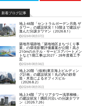
新着ブログ記事
地上48階「セントラルガーデン月島 ザ
タワー」の建設状況！10階まで建設が
進んだ分譲タワマン（2026.8.1）
2026年08月07日
築地市場跡地「築地地区まちづくり事
業」の環境影響評価書案が公開！高さ
210mのホテル・サービスアパートメン
トなど1期工事は2027・28年度着工予
定
2026年08月06日
地上20階「(仮称)東京海上ビルディン
グ計画」の建設状況！丸の内の鉄骨
造・木造によるオフィスビル
（2026.8.2）
2026年08月05日
地上34階「ブリリアタワー浅草柳橋」
の建設状況！隅田川沿いの分譲タワマ
ン（2026.7.26）