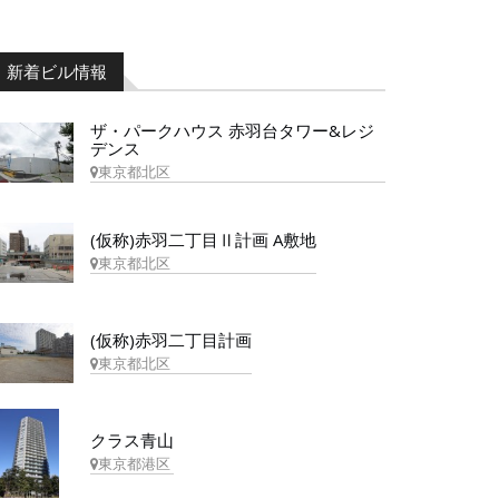
新着ビル情報
ザ・パークハウス 赤羽台タワー&レジ
デンス
東京都北区
(仮称)赤羽二丁目Ⅱ計画 A敷地
東京都北区
(仮称)赤羽二丁目計画
東京都北区
クラス青山
東京都港区