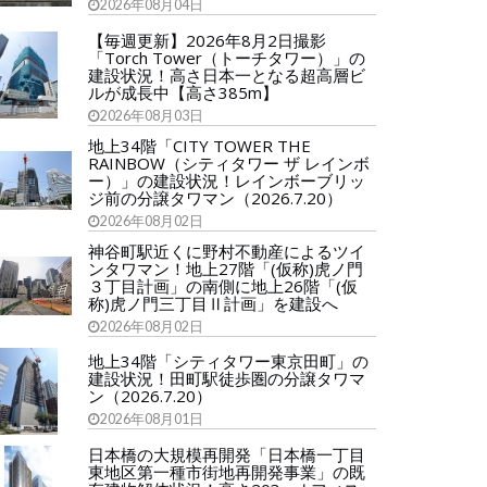
2026年08月04日
【毎週更新】2026年8月2日撮影
「Torch Tower（トーチタワー）」の
建設状況！高さ日本一となる超高層ビ
ルが成長中【高さ385m】
2026年08月03日
地上34階「CITY TOWER THE
RAINBOW（シティタワー ザ レインボ
ー）」の建設状況！レインボーブリッ
ジ前の分譲タワマン（2026.7.20）
2026年08月02日
神谷町駅近くに野村不動産によるツイ
ンタワマン！地上27階「(仮称)虎ノ門
３丁目計画」の南側に地上26階「(仮
称)虎ノ門三丁目Ⅱ計画」を建設へ
2026年08月02日
地上34階「シティタワー東京田町」の
建設状況！田町駅徒歩圏の分譲タワマ
ン（2026.7.20）
2026年08月01日
日本橋の大規模再開発「日本橋一丁目
東地区第一種市街地再開発事業」の既