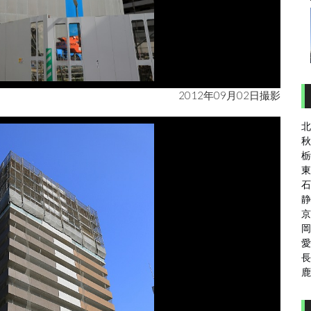
2012年09月02日撮影
北
秋
栃
東
石
静
京
岡
愛
長
鹿