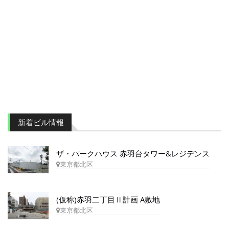
新着ビル情報
ザ・パークハウス 赤羽台タワー&レジデンス
東京都北区
(仮称)赤羽二丁目Ⅱ計画 A敷地
東京都北区