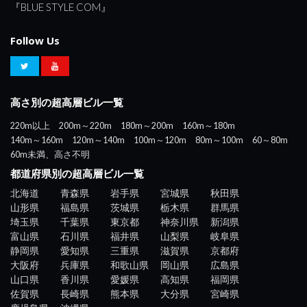
『BLUE STYLE COM』
Follow Us
高さ別の超高層ビル一覧
220m以上
200m～220m
180m～200m
160m～180m
140m～160m
120m～140m
100m～120m
80m～100m
60～80m
60m未満、高さ不明
都道府県別の超高層ビル一覧
北海道
青森県
岩手県
宮城県
秋田県
山形県
福島県
茨城県
栃木県
群馬県
埼玉県
千葉県
東京都
神奈川県
新潟県
富山県
石川県
福井県
山梨県
岐阜県
静岡県
愛知県
三重県
滋賀県
京都府
大阪府
兵庫県
和歌山県
岡山県
広島県
山口県
香川県
愛媛県
高知県
福岡県
佐賀県
長崎県
熊本県
大分県
宮崎県