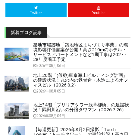
Twitter
Youtube
新着ブログ記事
築地市場跡地「築地地区まちづくり事業」の環
境影響評価書案が公開！高さ210mのホテル・
サービスアパートメントなど1期工事は2027・
28年度着工予定
2026年08月06日
地上20階「(仮称)東京海上ビルディング計画」
の建設状況！丸の内の鉄骨造・木造によるオフ
ィスビル（2026.8.2）
2026年08月05日
地上34階「ブリリアタワー浅草柳橋」の建設状
況！隅田川沿いの分譲タワマン（2026.7.26）
2026年08月04日
【毎週更新】2026年8月2日撮影「Torch
Tower（トーチタワー）」の建設状況！高さ日