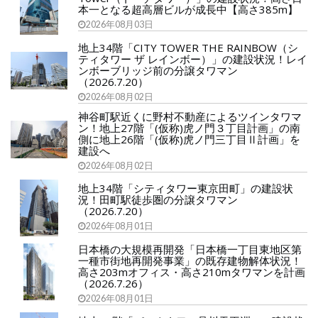
本一となる超高層ビルが成長中【高さ385m】
2026年08月03日
地上34階「CITY TOWER THE RAINBOW（シ
ティタワー ザ レインボー）」の建設状況！レイ
ンボーブリッジ前の分譲タワマン
（2026.7.20）
2026年08月02日
神谷町駅近くに野村不動産によるツインタワマ
ン！地上27階「(仮称)虎ノ門３丁目計画」の南
側に地上26階「(仮称)虎ノ門三丁目Ⅱ計画」を
建設へ
2026年08月02日
地上34階「シティタワー東京田町」の建設状
況！田町駅徒歩圏の分譲タワマン
（2026.7.20）
2026年08月01日
日本橋の大規模再開発「日本橋一丁目東地区第
一種市街地再開発事業」の既存建物解体状況！
高さ203mオフィス・高さ210mタワマンを計画
（2026.7.26）
2026年08月01日