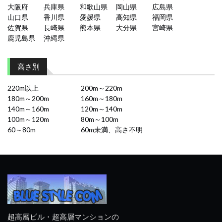
大阪府
兵庫県
和歌山県
岡山県
広島県
山口県
香川県
愛媛県
高知県
福岡県
佐賀県
長崎県
熊本県
大分県
宮崎県
鹿児島県
沖縄県
高さ別
220m以上
200m～220m
180m～200m
160m～180m
140m～160m
120m～140m
100m～120m
80m～100m
60～80m
60m未満、高さ不明
超高層ビル・超高層マンションの