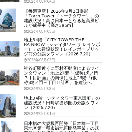
2026年08月04日
【毎週更新】2026年8月2日撮影
「Torch Tower（トーチタワー）」の
建設状況！高さ日本一となる超高層ビ
ルが成長中【高さ385m】
2026年08月03日
地上34階「CITY TOWER THE
RAINBOW（シティタワー ザ レインボ
ー）」の建設状況！レインボーブリッ
ジ前の分譲タワマン（2026.7.20）
2026年08月02日
神谷町駅近くに野村不動産によるツイ
ンタワマン！地上27階「(仮称)虎ノ門
３丁目計画」の南側に地上26階「(仮
称)虎ノ門三丁目Ⅱ計画」を建設へ
2026年08月02日
地上34階「シティタワー東京田町」の
建設状況！田町駅徒歩圏の分譲タワマ
ン（2026.7.20）
2026年08月01日
日本橋の大規模再開発「日本橋一丁目
東地区第一種市街地再開発事業」の既