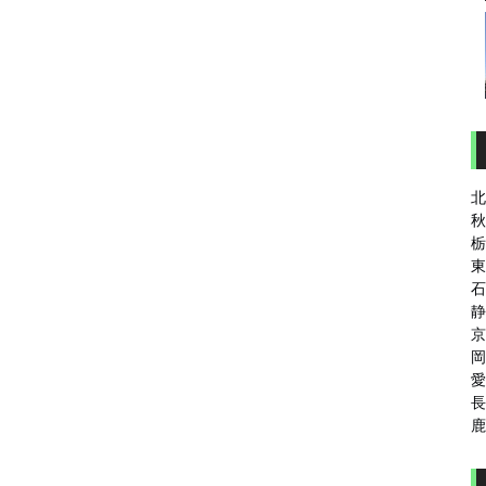
北
秋
栃
東
石
静
京
岡
愛
長
鹿