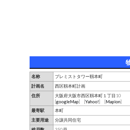
名称
プレミストタワー靱本町
計画名
西区靱本町計画
住所
大阪府大阪市西区靱本町１丁目10
[
googleMap
] [
Yahoo!
] [
Mapion
]
最寄駅
本町
主要用途
分譲共同住宅
総戸数
350戸