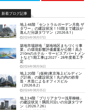
新着ブログ記事
地上48階「セントラルガーデン月島 ザ
タワー」の建設状況！10階まで建設が
進んだ分譲タワマン（2026.8.1）
2026年08月07日
築地市場跡地「築地地区まちづくり事
業」の環境影響評価書案が公開！高さ
210mのホテル・サービスアパートメン
トなど1期工事は2027・28年度着工予
定
2026年08月06日
地上20階「(仮称)東京海上ビルディン
グ計画」の建設状況！丸の内の鉄骨
造・木造によるオフィスビル
（2026.8.2）
2026年08月05日
地上34階「ブリリアタワー浅草柳橋」
の建設状況！隅田川沿いの分譲タワマ
ン（2026.7.26）