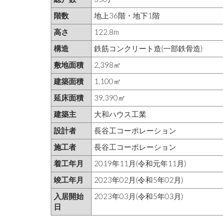
階数
地上36階・地下1階
高さ
122.8m
構造
鉄筋コンクリート造(一部鉄骨造)
敷地面積
2,398㎡
建築面積
1,100㎡
延床面積
39,390㎡
建築主
大和ハウス工業
設計者
長谷工コーポレーション
施工者
長谷工コーポレーション
着工年月
2019年11月(令和元年11月)
竣工年月
2023年02月(令和5年02月)
入居開始
2023年03月(令和5年03月)
日