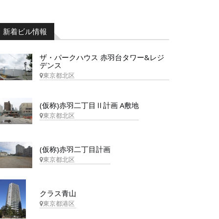
新着ビル情報
ザ・パークハウス 赤羽台タワー&レジ
デンス
東京都北区
(仮称)赤羽二丁目Ⅱ計画 A敷地
東京都北区
(仮称)赤羽二丁目計画
東京都北区
クラス青山
東京都港区