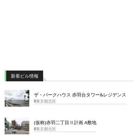
新着ビル情報
ザ・パークハウス 赤羽台タワー&レジデンス
東京都北区
(仮称)赤羽二丁目Ⅱ計画 A敷地
東京都北区