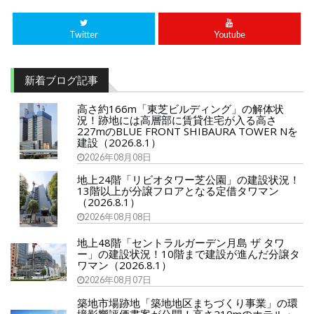
Twitter
Youtube
新着ブログ記事
高さ約166m「東芝ビルディング」の解体状
況！跡地には高層部に賃貸住宅が入る高さ
227mのBLUE FRONT SHIBAURA TOWER Nを
建設（2026.8.1）
2026年08月08日
地上24階「リビオタワー芝公園」の建設状況！
13階以上が分譲フロアとなる定借タワマン
（2026.8.1）
2026年08月08日
地上48階「セントラルガーデン月島 ザ タワ
ー」の建設状況！10階まで建設が進んだ分譲タ
ワマン（2026.8.1）
2026年08月07日
築地市場跡地「築地地区まちづくり事業」の環