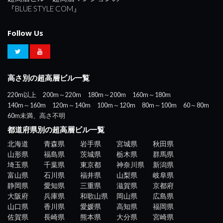
『BLUE STYLE COM』
Follow Us
高さ別の超高層ビル一覧
220m以上
200m～220m
180m～200m
160m～180m
140m～160m
120m～140m
100m～120m
80m～100m
60～80m
60m未満、高さ不明
都道府県別の超高層ビル一覧
北海道
青森県
岩手県
宮城県
秋田県
山形県
福島県
茨城県
栃木県
群馬県
埼玉県
千葉県
東京都
神奈川県
新潟県
富山県
石川県
福井県
山梨県
岐阜県
静岡県
愛知県
三重県
滋賀県
京都府
大阪府
兵庫県
和歌山県
岡山県
広島県
山口県
香川県
愛媛県
高知県
福岡県
佐賀県
長崎県
熊本県
大分県
宮崎県