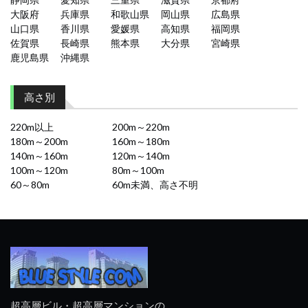
大阪府
兵庫県
和歌山県
岡山県
広島県
山口県
香川県
愛媛県
高知県
福岡県
佐賀県
長崎県
熊本県
大分県
宮崎県
鹿児島県
沖縄県
高さ別
220m以上
200m～220m
180m～200m
160m～180m
140m～160m
120m～140m
100m～120m
80m～100m
60～80m
60m未満、高さ不明
超高層ビル・超高層マンションの