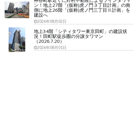
神谷町駅近くに野村不動産によるツインタワマ
ン！地上27階「(仮称)虎ノ門３丁目計画」の南
側に地上26階「(仮称)虎ノ門三丁目Ⅱ計画」を
建設へ
2026年08月02日
地上34階「シティタワー東京田町」の建設状
況！田町駅徒歩圏の分譲タワマン
（2026.7.20）
2026年08月01日