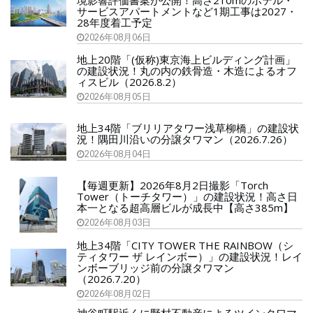
境影響評価書案が公開！高さ210mのホテル・
サービスアパートメントなど1期工事は2027・
28年度着工予定
2026年08月06日
地上20階「(仮称)東京海上ビルディング計画」
の建設状況！丸の内の鉄骨造・木造によるオフ
ィスビル（2026.8.2）
2026年08月05日
地上34階「ブリリアタワー浅草柳橋」の建設状
況！隅田川沿いの分譲タワマン（2026.7.26）
2026年08月04日
【毎週更新】2026年8月2日撮影「Torch
Tower（トーチタワー）」の建設状況！高さ日
本一となる超高層ビルが成長中【高さ385m】
2026年08月03日
地上34階「CITY TOWER THE RAINBOW（シ
ティタワー ザ レインボー）」の建設状況！レイ
ンボーブリッジ前の分譲タワマン
（2026.7.20）
2026年08月02日