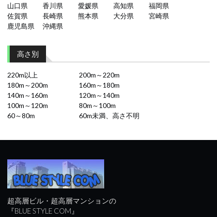
山口県
香川県
愛媛県
高知県
福岡県
佐賀県
長崎県
熊本県
大分県
宮崎県
鹿児島県
沖縄県
高さ別
220m以上
200m～220m
180m～200m
160m～180m
140m～160m
120m～140m
100m～120m
80m～100m
60～80m
60m未満、高さ不明
超高層ビル・超高層マンションの
『BLUE STYLE COM』