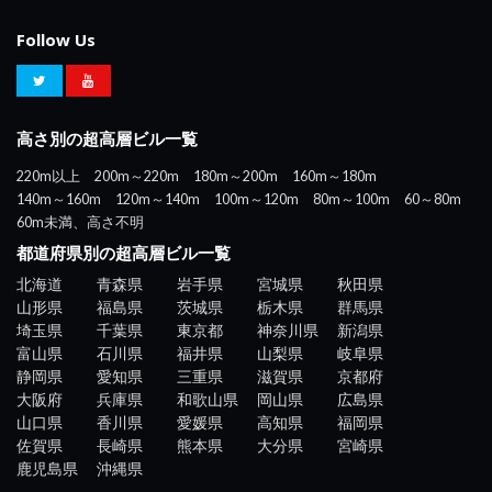
Follow Us
高さ別の超高層ビル一覧
220m以上
200m～220m
180m～200m
160m～180m
140m～160m
120m～140m
100m～120m
80m～100m
60～80m
60m未満、高さ不明
都道府県別の超高層ビル一覧
北海道
青森県
岩手県
宮城県
秋田県
山形県
福島県
茨城県
栃木県
群馬県
埼玉県
千葉県
東京都
神奈川県
新潟県
富山県
石川県
福井県
山梨県
岐阜県
静岡県
愛知県
三重県
滋賀県
京都府
大阪府
兵庫県
和歌山県
岡山県
広島県
山口県
香川県
愛媛県
高知県
福岡県
佐賀県
長崎県
熊本県
大分県
宮崎県
鹿児島県
沖縄県