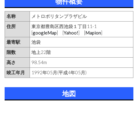
物件概要
名称
メトロポリタンプラザビル
住所
東京都豊島区西池袋１丁目11-1
[
googleMap
] [
Yahoo!
] [
Mapion
]
最寄駅
池袋
階数
地上22階
高さ
98.54m
竣工年月
1992年05月(平成4年05月)
地図