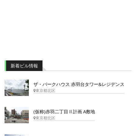
新着ビル情報
ザ・パークハウス 赤羽台タワー&レジデンス
東京都北区
(仮称)赤羽二丁目Ⅱ計画 A敷地
東京都北区