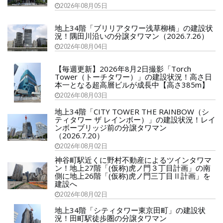
2026年08月05日
地上34階「ブリリアタワー浅草柳橋」の建設状
況！隅田川沿いの分譲タワマン（2026.7.26）
2026年08月04日
【毎週更新】2026年8月2日撮影「Torch
Tower（トーチタワー）」の建設状況！高さ日
本一となる超高層ビルが成長中【高さ385m】
2026年08月03日
地上34階「CITY TOWER THE RAINBOW（シ
ティタワー ザ レインボー）」の建設状況！レイ
ンボーブリッジ前の分譲タワマン
（2026.7.20）
2026年08月02日
神谷町駅近くに野村不動産によるツインタワマ
ン！地上27階「(仮称)虎ノ門３丁目計画」の南
側に地上26階「(仮称)虎ノ門三丁目Ⅱ計画」を
建設へ
2026年08月02日
地上34階「シティタワー東京田町」の建設状
況！田町駅徒歩圏の分譲タワマン