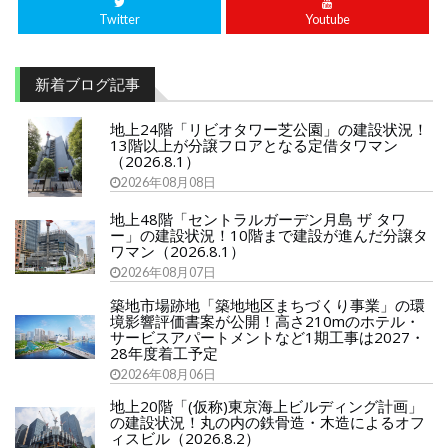
Twitter
Youtube
新着ブログ記事
地上24階「リビオタワー芝公園」の建設状況！
13階以上が分譲フロアとなる定借タワマン
（2026.8.1）
2026年08月08日
地上48階「セントラルガーデン月島 ザ タワ
ー」の建設状況！10階まで建設が進んだ分譲タ
ワマン（2026.8.1）
2026年08月07日
築地市場跡地「築地地区まちづくり事業」の環
境影響評価書案が公開！高さ210mのホテル・
サービスアパートメントなど1期工事は2027・
28年度着工予定
2026年08月06日
地上20階「(仮称)東京海上ビルディング計画」
の建設状況！丸の内の鉄骨造・木造によるオフ
ィスビル（2026.8.2）