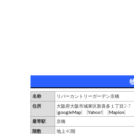
名称
リバーカントリーガーデン京橋
住所
大阪府大阪市城東区新喜多１丁目2-7
[
googleMap
] [
Yahoo!
] [
Mapion
]
最寄駅
京橋
階数
地上40階