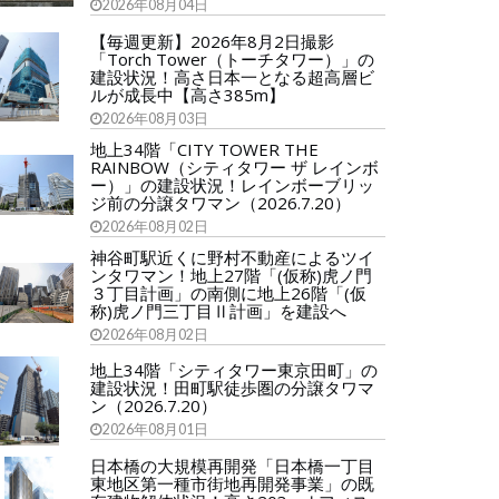
2026年08月04日
【毎週更新】2026年8月2日撮影
「Torch Tower（トーチタワー）」の
建設状況！高さ日本一となる超高層ビ
ルが成長中【高さ385m】
2026年08月03日
地上34階「CITY TOWER THE
RAINBOW（シティタワー ザ レインボ
ー）」の建設状況！レインボーブリッ
ジ前の分譲タワマン（2026.7.20）
2026年08月02日
神谷町駅近くに野村不動産によるツイ
ンタワマン！地上27階「(仮称)虎ノ門
３丁目計画」の南側に地上26階「(仮
称)虎ノ門三丁目Ⅱ計画」を建設へ
2026年08月02日
地上34階「シティタワー東京田町」の
建設状況！田町駅徒歩圏の分譲タワマ
ン（2026.7.20）
2026年08月01日
日本橋の大規模再開発「日本橋一丁目
東地区第一種市街地再開発事業」の既