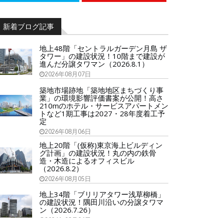
新着ブログ記事
地上48階「セントラルガーデン月島 ザ
タワー」の建設状況！10階まで建設が
進んだ分譲タワマン（2026.8.1）
2026年08月07日
築地市場跡地「築地地区まちづくり事
業」の環境影響評価書案が公開！高さ
210mのホテル・サービスアパートメン
トなど1期工事は2027・28年度着工予
定
2026年08月06日
地上20階「(仮称)東京海上ビルディン
グ計画」の建設状況！丸の内の鉄骨
造・木造によるオフィスビル
（2026.8.2）
2026年08月05日
地上34階「ブリリアタワー浅草柳橋」
の建設状況！隅田川沿いの分譲タワマ
ン（2026.7.26）