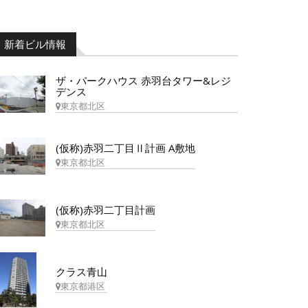
新着ビル情報
ザ・パークハウス 赤羽台タワー&レジ
デンス
東京都北区
(仮称)赤羽二丁目Ⅱ計画 A敷地
東京都北区
(仮称)赤羽二丁目計画
東京都北区
クラス青山
東京都港区