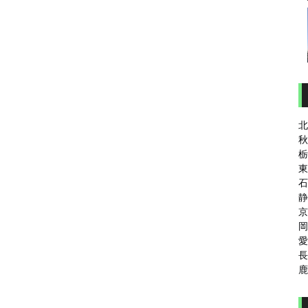
北
秋
栃
東
石
静
京
岡
愛
長
鹿