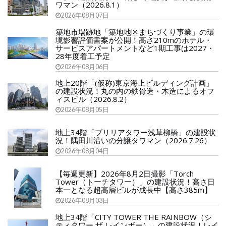
ワマン（2026.8.1）
2026年08月07日
築地市場跡地「築地地区まちづくり事業」の環
境影響評価書案が公開！高さ210mのホテル・
サービスアパートメントなど1期工事は2027・
28年度着工予定
2026年08月06日
地上20階「(仮称)東京海上ビルディング計画」
の建設状況！丸の内の鉄骨造・木造によるオフ
ィスビル（2026.8.2）
2026年08月05日
地上34階「ブリリアタワー浅草柳橋」の建設状
況！隅田川沿いの分譲タワマン（2026.7.26）
2026年08月04日
【毎週更新】2026年8月2日撮影「Torch
Tower（トーチタワー）」の建設状況！高さ日
本一となる超高層ビルが成長中【高さ385m】
2026年08月03日
地上34階「CITY TOWER THE RAINBOW（シ
ティタワー ザ レインボー）」の建設状況！レイ