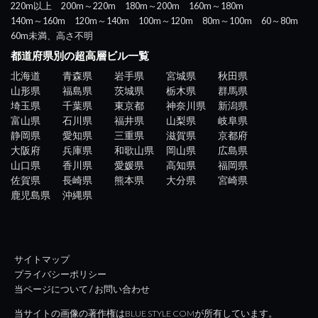
220m以上
200m～220m
180m～200m
160m～180m
140m～160m
120m～140m
100m～120m
80m～100m
60～80m
60m未満、高さ不明
都道府県別の超高層ビル一覧
北海道
青森県
岩手県
宮城県
秋田県
山形県
福島県
茨城県
栃木県
群馬県
埼玉県
千葉県
東京都
神奈川県
新潟県
富山県
石川県
福井県
山梨県
岐阜県
静岡県
愛知県
三重県
滋賀県
京都府
大阪府
兵庫県
和歌山県
岡山県
広島県
山口県
香川県
愛媛県
高知県
福岡県
佐賀県
長崎県
熊本県
大分県
宮崎県
鹿児島県
沖縄県
サイトマップ
プライバシーポリシー
当ページについて / お問い合わせ
当サイトの画像の著作権はBLUE STYLE COMが所有しています。