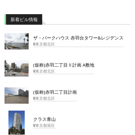
新着ビル情報
ザ・パークハウス 赤羽台タワー&レジデンス
東京都北区
(仮称)赤羽二丁目Ⅱ計画 A敷地
東京都北区
(仮称)赤羽二丁目計画
東京都北区
クラス青山
東京都港区