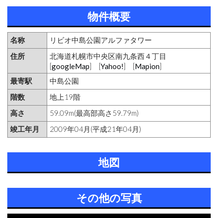
物件概要
名称
リビオ中島公園アルファタワー
住所
北海道札幌市中央区南九条西４丁目
[
googleMap
] [
Yahoo!
] [
Mapion
]
最寄駅
中島公園
階数
地上19階
高さ
59.09m(最高部高さ59.79m)
竣工年月
2009年04月(平成21年04月)
地図
その他の写真