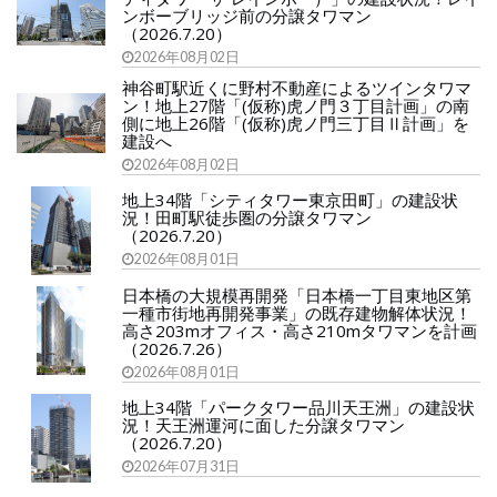
ンボーブリッジ前の分譲タワマン
（2026.7.20）
2026年08月02日
神谷町駅近くに野村不動産によるツインタワマ
ン！地上27階「(仮称)虎ノ門３丁目計画」の南
側に地上26階「(仮称)虎ノ門三丁目Ⅱ計画」を
建設へ
2026年08月02日
地上34階「シティタワー東京田町」の建設状
況！田町駅徒歩圏の分譲タワマン
（2026.7.20）
2026年08月01日
日本橋の大規模再開発「日本橋一丁目東地区第
一種市街地再開発事業」の既存建物解体状況！
高さ203mオフィス・高さ210mタワマンを計画
（2026.7.26）
2026年08月01日
地上34階「パークタワー品川天王洲」の建設状
況！天王洲運河に面した分譲タワマン
（2026.7.20）
2026年07月31日