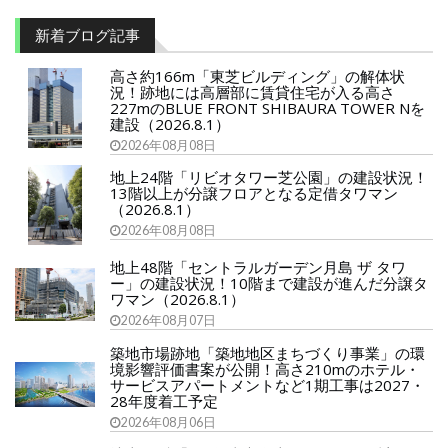
新着ブログ記事
高さ約166m「東芝ビルディング」の解体状
況！跡地には高層部に賃貸住宅が入る高さ
227mのBLUE FRONT SHIBAURA TOWER Nを
建設（2026.8.1）
2026年08月08日
地上24階「リビオタワー芝公園」の建設状況！
13階以上が分譲フロアとなる定借タワマン
（2026.8.1）
2026年08月08日
地上48階「セントラルガーデン月島 ザ タワ
ー」の建設状況！10階まで建設が進んだ分譲タ
ワマン（2026.8.1）
2026年08月07日
築地市場跡地「築地地区まちづくり事業」の環
境影響評価書案が公開！高さ210mのホテル・
サービスアパートメントなど1期工事は2027・
28年度着工予定
2026年08月06日