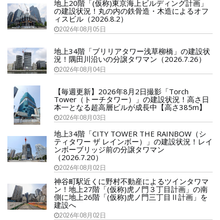
地上20階「(仮称)東京海上ビルディング計画」
の建設状況！丸の内の鉄骨造・木造によるオフ
ィスビル（2026.8.2）
2026年08月05日
地上34階「ブリリアタワー浅草柳橋」の建設状
況！隅田川沿いの分譲タワマン（2026.7.26）
2026年08月04日
【毎週更新】2026年8月2日撮影「Torch
Tower（トーチタワー）」の建設状況！高さ日
本一となる超高層ビルが成長中【高さ385m】
2026年08月03日
地上34階「CITY TOWER THE RAINBOW（シ
ティタワー ザ レインボー）」の建設状況！レイ
ンボーブリッジ前の分譲タワマン
（2026.7.20）
2026年08月02日
神谷町駅近くに野村不動産によるツインタワマ
ン！地上27階「(仮称)虎ノ門３丁目計画」の南
側に地上26階「(仮称)虎ノ門三丁目Ⅱ計画」を
建設へ
2026年08月02日