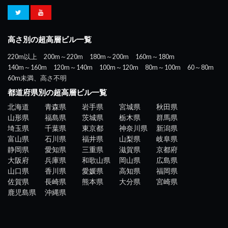
高さ別の超高層ビル一覧
220m以上
200m～220m
180m～200m
160m～180m
140m～160m
120m～140m
100m～120m
80m～100m
60～80m
60m未満、高さ不明
都道府県別の超高層ビル一覧
北海道
青森県
岩手県
宮城県
秋田県
山形県
福島県
茨城県
栃木県
群馬県
埼玉県
千葉県
東京都
神奈川県
新潟県
富山県
石川県
福井県
山梨県
岐阜県
静岡県
愛知県
三重県
滋賀県
京都府
大阪府
兵庫県
和歌山県
岡山県
広島県
山口県
香川県
愛媛県
高知県
福岡県
佐賀県
長崎県
熊本県
大分県
宮崎県
鹿児島県
沖縄県