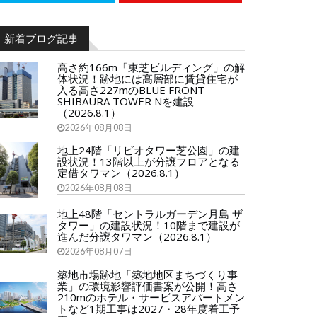
新着ブログ記事
高さ約166m「東芝ビルディング」の解
体状況！跡地には高層部に賃貸住宅が
入る高さ227mのBLUE FRONT
SHIBAURA TOWER Nを建設
（2026.8.1）
2026年08月08日
地上24階「リビオタワー芝公園」の建
設状況！13階以上が分譲フロアとなる
定借タワマン（2026.8.1）
2026年08月08日
地上48階「セントラルガーデン月島 ザ
タワー」の建設状況！10階まで建設が
進んだ分譲タワマン（2026.8.1）
2026年08月07日
築地市場跡地「築地地区まちづくり事
業」の環境影響評価書案が公開！高さ
210mのホテル・サービスアパートメン
トなど1期工事は2027・28年度着工予