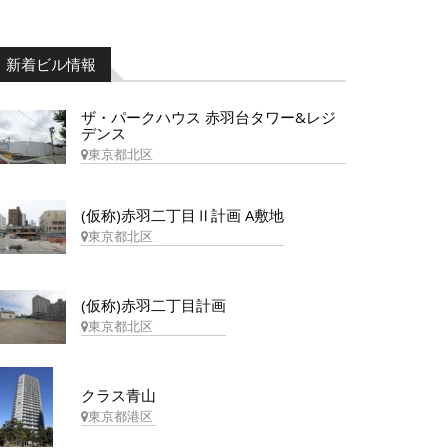
新着ビル情報
ザ・パークハウス 赤羽台タワー&レジ
デンス
東京都北区
(仮称)赤羽二丁目Ⅱ計画 A敷地
東京都北区
(仮称)赤羽二丁目計画
東京都北区
クラス青山
東京都港区