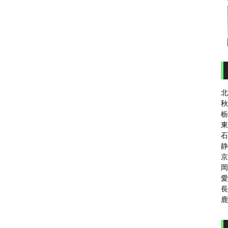
北
秋
栃
東
石
静
京
岡
愛
長
鹿