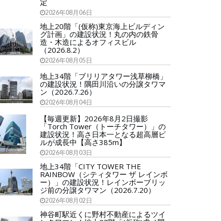
定
2026年08月06日
地上20階「(仮称)東京海上ビルディン
グ計画」の建設状況！丸の内の鉄骨
造・木造によるオフィスビル
（2026.8.2）
2026年08月05日
地上34階「ブリリアタワー浅草柳橋」
の建設状況！隅田川沿いの分譲タワマ
ン（2026.7.26）
2026年08月04日
【毎週更新】2026年8月2日撮影
「Torch Tower（トーチタワー）」の
建設状況！高さ日本一となる超高層ビ
ルが成長中【高さ385m】
2026年08月03日
地上34階「CITY TOWER THE
RAINBOW（シティタワー ザ レインボ
ー）」の建設状況！レインボーブリッ
ジ前の分譲タワマン（2026.7.20）
2026年08月02日
神谷町駅近くに野村不動産によるツイ