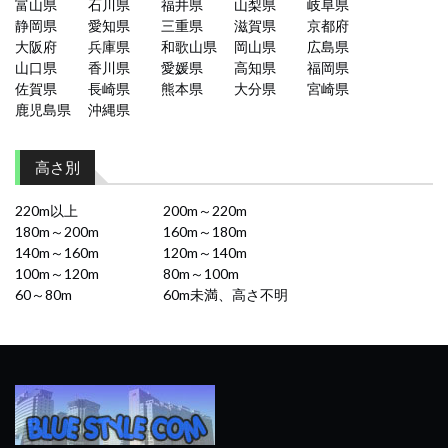
富山県
石川県
福井県
山梨県
岐阜県
静岡県
愛知県
三重県
滋賀県
京都府
大阪府
兵庫県
和歌山県
岡山県
広島県
山口県
香川県
愛媛県
高知県
福岡県
佐賀県
長崎県
熊本県
大分県
宮崎県
鹿児島県
沖縄県
高さ別
220m以上
200m～220m
180m～200m
160m～180m
140m～160m
120m～140m
100m～120m
80m～100m
60～80m
60m未満、高さ不明