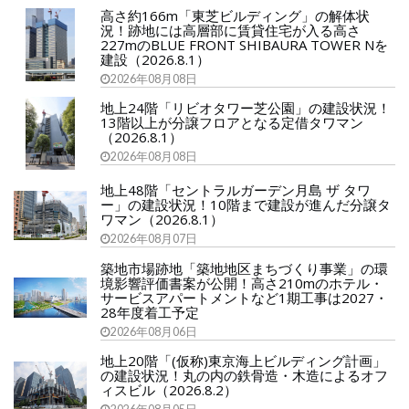
高さ約166m「東芝ビルディング」の解体状
況！跡地には高層部に賃貸住宅が入る高さ
227mのBLUE FRONT SHIBAURA TOWER Nを
建設（2026.8.1）
2026年08月08日
地上24階「リビオタワー芝公園」の建設状況！
13階以上が分譲フロアとなる定借タワマン
（2026.8.1）
2026年08月08日
地上48階「セントラルガーデン月島 ザ タワ
ー」の建設状況！10階まで建設が進んだ分譲タ
ワマン（2026.8.1）
2026年08月07日
築地市場跡地「築地地区まちづくり事業」の環
境影響評価書案が公開！高さ210mのホテル・
サービスアパートメントなど1期工事は2027・
28年度着工予定
2026年08月06日
地上20階「(仮称)東京海上ビルディング計画」
の建設状況！丸の内の鉄骨造・木造によるオフ
ィスビル（2026.8.2）