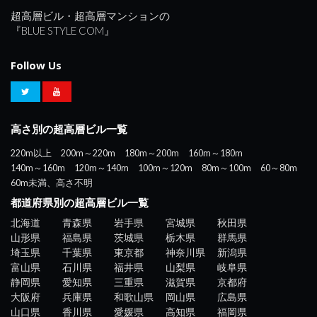
超高層ビル・超高層マンションの
『BLUE STYLE COM』
Follow Us
高さ別の超高層ビル一覧
220m以上
200m～220m
180m～200m
160m～180m
140m～160m
120m～140m
100m～120m
80m～100m
60～80m
60m未満、高さ不明
都道府県別の超高層ビル一覧
北海道
青森県
岩手県
宮城県
秋田県
山形県
福島県
茨城県
栃木県
群馬県
埼玉県
千葉県
東京都
神奈川県
新潟県
富山県
石川県
福井県
山梨県
岐阜県
静岡県
愛知県
三重県
滋賀県
京都府
大阪府
兵庫県
和歌山県
岡山県
広島県
山口県
香川県
愛媛県
高知県
福岡県