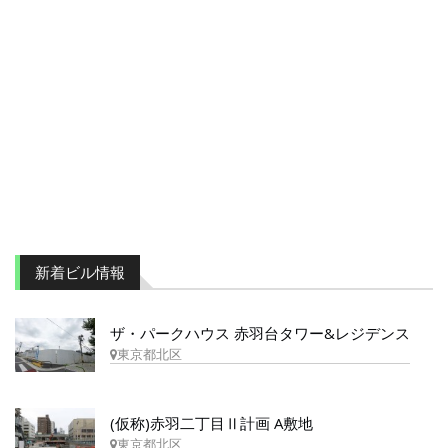
新着ビル情報
ザ・パークハウス 赤羽台タワー&レジデンス
東京都北区
(仮称)赤羽二丁目Ⅱ計画 A敷地
東京都北区