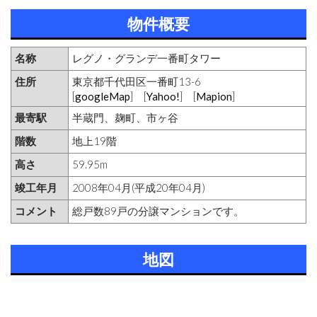
物件概要
名称
レグノ・グランデ一番町タワー
住所
東京都千代田区一番町13-6
[
googleMap
] [
Yahoo!
] [
Mapion
]
最寄駅
半蔵門、麹町、市ヶ谷
階数
地上19階
高さ
59.95m
竣工年月
2008年04月(平成20年04月)
コメント
総戸数89戸の分譲マンションです。
地図