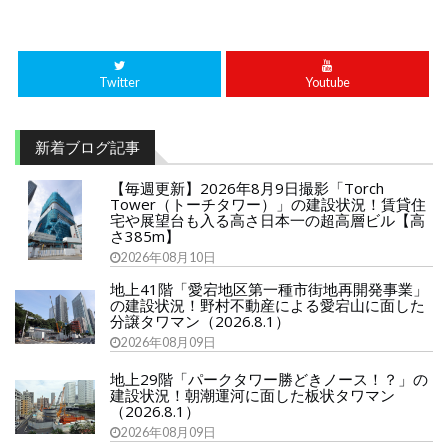
Twitter
Youtube
新着ブログ記事
【毎週更新】2026年8月9日撮影「Torch
Tower（トーチタワー）」の建設状況！賃貸住
宅や展望台も入る高さ日本一の超高層ビル【高
さ385m】
2026年08月10日
地上41階「愛宕地区第一種市街地再開発事業」
の建設状況！野村不動産による愛宕山に面した
分譲タワマン（2026.8.1）
2026年08月09日
地上29階「パークタワー勝どきノース！？」の
建設状況！朝潮運河に面した板状タワマン
（2026.8.1）
2026年08月09日