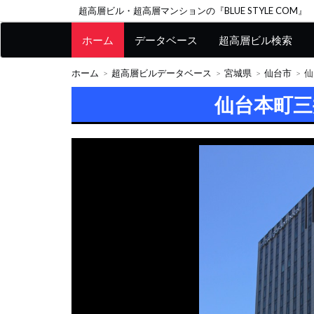
超高層ビル・超高層マンションの『BLUE STYLE COM』
ホーム
データベース
超高層ビル検索
ホーム
超高層ビルデータベース
宮城県
仙台市
仙
仙台本町