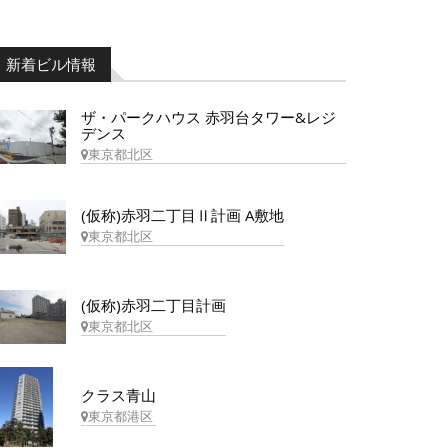
新着ビル情報
ザ・パークハウス 赤羽台タワー&レジ
デンス
東京都北区
(仮称)赤羽二丁目Ⅱ計画 A敷地
東京都北区
(仮称)赤羽二丁目計画
東京都北区
クラス青山
東京都港区