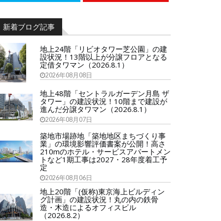
新着ブログ記事
地上24階「リビオタワー芝公園」の建
設状況！13階以上が分譲フロアとなる
定借タワマン（2026.8.1）
2026年08月08日
地上48階「セントラルガーデン月島 ザ
タワー」の建設状況！10階まで建設が
進んだ分譲タワマン（2026.8.1）
2026年08月07日
築地市場跡地「築地地区まちづくり事
業」の環境影響評価書案が公開！高さ
210mのホテル・サービスアパートメン
トなど1期工事は2027・28年度着工予
定
2026年08月06日
地上20階「(仮称)東京海上ビルディン
グ計画」の建設状況！丸の内の鉄骨
造・木造によるオフィスビル
（2026.8.2）