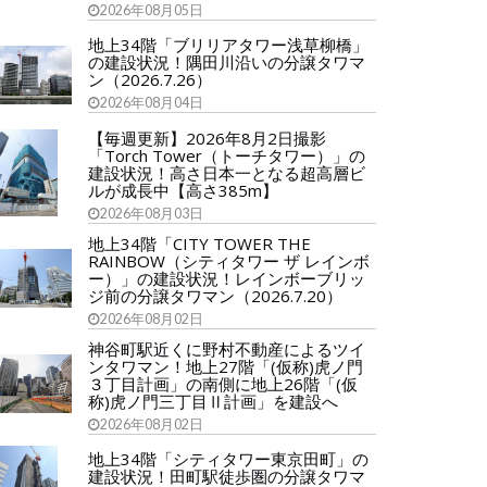
2026年08月05日
地上34階「ブリリアタワー浅草柳橋」
の建設状況！隅田川沿いの分譲タワマ
ン（2026.7.26）
2026年08月04日
【毎週更新】2026年8月2日撮影
「Torch Tower（トーチタワー）」の
建設状況！高さ日本一となる超高層ビ
ルが成長中【高さ385m】
2026年08月03日
地上34階「CITY TOWER THE
RAINBOW（シティタワー ザ レインボ
ー）」の建設状況！レインボーブリッ
ジ前の分譲タワマン（2026.7.20）
2026年08月02日
神谷町駅近くに野村不動産によるツイ
ンタワマン！地上27階「(仮称)虎ノ門
３丁目計画」の南側に地上26階「(仮
称)虎ノ門三丁目Ⅱ計画」を建設へ
2026年08月02日
地上34階「シティタワー東京田町」の
建設状況！田町駅徒歩圏の分譲タワマ