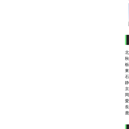
北
秋
栃
東
石
静
京
岡
愛
長
鹿