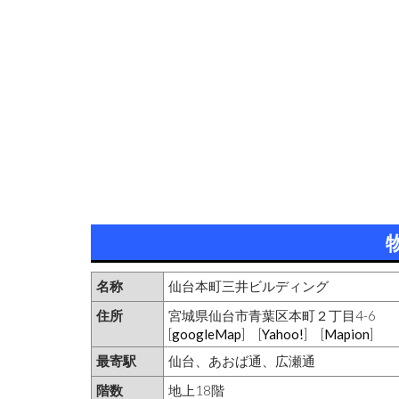
名称
仙台本町三井ビルディング
住所
宮城県仙台市青葉区本町２丁目4-6
[
googleMap
] [
Yahoo!
] [
Mapion
]
最寄駅
仙台、あおば通、広瀬通
階数
地上18階